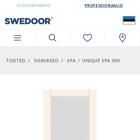
SWEDOORESTONIA NAVIGATION
KODUOMANIKUD
PROFESSIONAALID
TOOTED
SISEUKSED
SPA
UNIQUE SPA 500