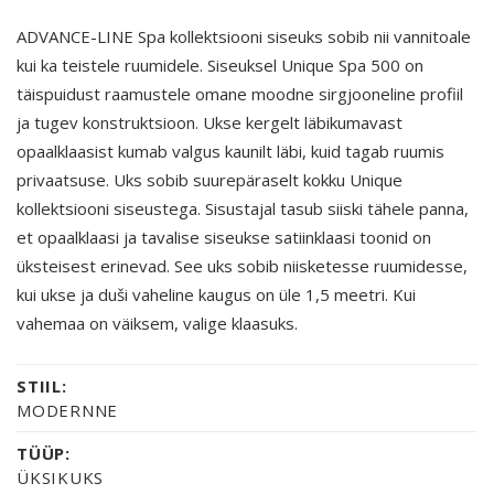
ADVANCE-LINE Spa kollektsiooni siseuks sobib nii vannitoale
kui ka teistele ruumidele. Siseuksel Unique Spa 500 on
täispuidust raamustele omane moodne sirgjooneline profiil
ja tugev konstruktsioon. Ukse kergelt läbikumavast
opaalklaasist kumab valgus kaunilt läbi, kuid tagab ruumis
privaatsuse. Uks sobib suurepäraselt kokku Unique
kollektsiooni siseustega. Sisustajal tasub siiski tähele panna,
et opaalklaasi ja tavalise siseukse satiinklaasi toonid on
üksteisest erinevad. See uks sobib niisketesse ruumidesse,
kui ukse ja duši vaheline kaugus on üle 1,5 meetri. Kui
vahemaa on väiksem, valige klaasuks.
STIIL:
MODERNNE
TÜÜP:
ÜKSIKUKS