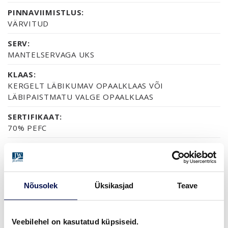
PINNAVIIMISTLUS:
VÄRVITUD
SERV:
MANTELSERVAGA UKS
KLAAS:
KERGELT LÄBIKUMAV OPAALKLAAS VÕI
LÄBIPAISTMATU VALGE OPAALKLAAS
SERTIFIKAAT:
70% PEFC
GARANTII:
2-AASTANE TOOTEGARANTII
Nõusolek
Üksikasjad
Teave
VIIMISTLUS (6)
NCS S0502-Y
NCS S0500-N
NCS S1502-G50Y
NCS S5500-N
NCS S9000-N
Veebilehel on kasutatud küpsiseid.