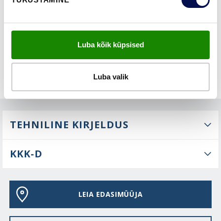
FUNKTSIOONID
Luba kõik küpsised
Luba valik
TEHNILINE KIRJELDUS
KKK-D
LEIA EDASIMÜÜJA