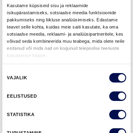
Kasutame küpsiseid sisu ja reklaamide
isikupärastamiseks, sotsiaalse meedia funktsioonide
pakkumiseks ning liikluse analüüsimiseks. Edastame
ROHKEM
teavet selle kohta, kuidas meie saiti kasutate, ka oma
sotsiaalse meedia, reklaami- ja analüüsipartneritele, kes
MÕÕDUD
võivad seda kombineerida muu teabega, mida olete neile
esitanud või mida nad on kogunud teiepoolse teenuste
kasutamise käigus.
Nõusoleku
LEIA EDASIMÜÜJA
VAJALIK
valik
EELISTUSED
VAATA
Võta meiega
BROŠÜÜRE
ühendust
STATISTIKA
TURUSTAMINE