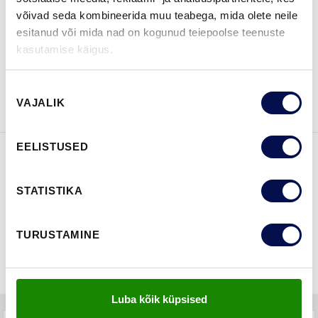
LEIA EDASIMÜÜJA
võivad seda kombineerida muu teabega, mida olete neile
esitanud või mida nad on kogunud teiepoolse teenuste
kasutamise käigus.
VAATA
Võta meiega
BROŠÜÜRE
ühendust
Nõusoleku
VAJALIK
valik
EELISTUSED
FUNKTSIOONID
STATISTIKA
TURUSTAMINE
Luba kõik küpsised