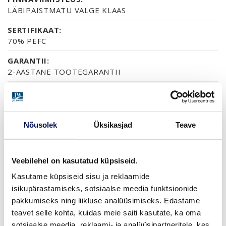
LÄBIPAISTMATU VALGE KLAAS
SERTIFIKAAT:
70% PEFC
GARANTII:
2-AASTANE TOOTEGARANTII
VIIMISTLUS (3)
Nõusolek
Üksikasjad
Teave
NCS S0502-Y
VIIMISTLUSVALMIS
TERMOTÖÖDELDUD HAAB
Veebilehel on kasutatud küpsiseid.
MÕÕDUD
Kasutame küpsiseid sisu ja reklaamide
isikupärastamiseks, sotsiaalse meedia funktsioonide
pakkumiseks ning liikluse analüüsimiseks. Edastame
teavet selle kohta, kuidas meie saiti kasutate, ka oma
sotsiaalse meedia, reklaami- ja analüüsipartneritele, kes