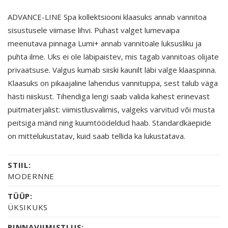
ADVANCE-LINE Spa kollektsiooni klaasuks annab vannitoa
sisustusele viimase lihvi. Puhast valget lumevaipa
meenutava pinnaga Lumi+ annab vannitoale luksusliku ja
puhta ilme. Uks ei ole läbipaistev, mis tagab vannitoas olijate
privaatsuse. Valgus kumab siiski kaunilt läbi valge klaaspinna.
Klaasuks on pikaajaline lahendus vannituppa, sest talub väga
hästi niiskust. Tihendiga lengi saab valida kahest erinevast
puitmaterjalist: viimistlusvalimis, valgeks värvitud või musta
peitsiga mänd ning kuumtöödeldud haab. Standardkäepide
on mittelukustatav, kuid saab tellida ka lukustatava.
STIIL:
MODERNNE
TÜÜP:
ÜKSIKUKS
PINNAVIIMISTLUS: