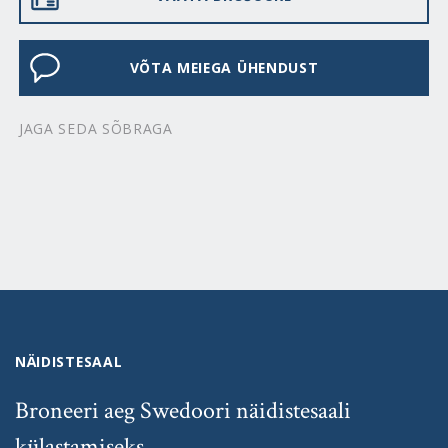
VÕTA MEIEGA ÜHENDUST
JAGA SEDA SÕBRAGA
NÄIDISTESAAL
Broneeri aeg Swedoori näidistesaali
külastamiseks