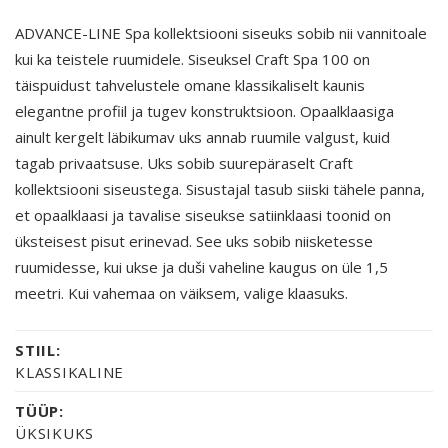
ADVANCE-LINE Spa kollektsiooni siseuks sobib nii vannitoale
kui ka teistele ruumidele. Siseuksel Craft Spa 100 on
täispuidust tahvelustele omane klassikaliselt kaunis
elegantne profiil ja tugev konstruktsioon. Opaalklaasiga
ainult kergelt läbikumav uks annab ruumile valgust, kuid
tagab privaatsuse. Uks sobib suurepäraselt Craft
kollektsiooni siseustega. Sisustajal tasub siiski tähele panna,
et opaalklaasi ja tavalise siseukse satiinklaasi toonid on
üksteisest pisut erinevad. See uks sobib niisketesse
ruumidesse, kui ukse ja duši vaheline kaugus on üle 1,5
meetri. Kui vahemaa on väiksem, valige klaasuks.
STIIL:
KLASSIKALINE
TÜÜP:
ÜKSIKUKS