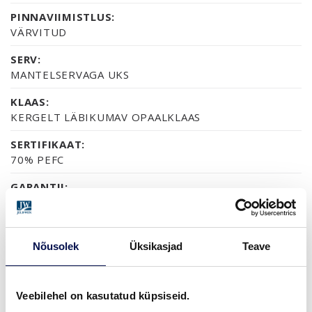
PINNAVIIMISTLUS:
VÄRVITUD
SERV:
MANTELSERVAGA UKS
KLAAS:
KERGELT LÄBIKUMAV OPAALKLAAS
SERTIFIKAAT:
70% PEFC
GARANTII:
2-AASTANE TOOTEGARANTII
Nõusolek
Üksikasjad
Teave
VIIMISTLUS (6)
NCS S0502-Y
NCS S0500-N
NCS S1502-G50Y
NCS S5500-N
NCS S9000-N
Veebilehel on kasutatud küpsiseid.