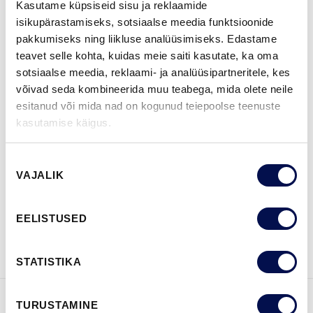
Kasutame küpsiseid sisu ja reklaamide
isikupärastamiseks, sotsiaalse meedia funktsioonide
pakkumiseks ning liikluse analüüsimiseks. Edastame
ROHKEM
teavet selle kohta, kuidas meie saiti kasutate, ka oma
sotsiaalse meedia, reklaami- ja analüüsipartneritele, kes
MÕÕDUD
võivad seda kombineerida muu teabega, mida olete neile
esitanud või mida nad on kogunud teiepoolse teenuste
kasutamise käigus.
LEIA EDASIMÜÜJA
Nõusoleku
VAJALIK
valik
VAATA
Võta meiega
EELISTUSED
BROŠÜÜRE
ühendust
STATISTIKA
TURUSTAMINE