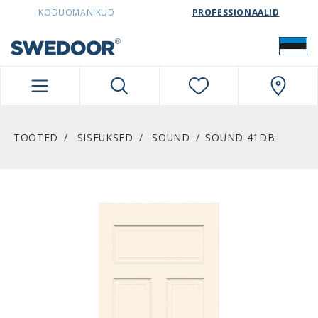
SWEDOORESTONIA NAVIGATION
KODUOMANIKUD
PROFESSIONAALID
TOOTED
SISEUKSED
SOUND
SOUND 41DB