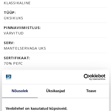
KLASSIKALINE
TÜÜP:
ÜKSIKUKS
PINNAVIIMISTLUS:
VÄRVITUD
SERV:
MANTELSERVAGA UKS
SERTIFIKAAT:
70% PEFC
GARANTII:
2-AASTANE TOOTEGARANTII
Nõusolek
Üksikasjad
Teave
VIIMISTLUS (6)
NCS S0502-Y
NCS S0500-N
NCS S1502-G50Y
NCS S5500-N
NCS S9000-N
Veebilehel on kasutatud küpsiseid.