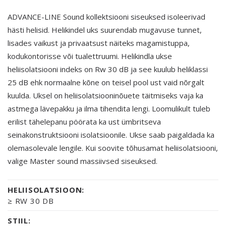
ADVANCE-LINE Sound kollektsiooni siseuksed isoleerivad
hästi helisid. Helikindel uks suurendab mugavuse tunnet,
lisades vaikust ja privaatsust näiteks magamistuppa,
kodukontorisse või tualettruumi. Helikindla ukse
heliisolatsiooni indeks on Rw 30 dB ja see kuulub heliklassi
25 dB ehk normaalne kõne on teisel pool ust vaid nõrgalt
kuulda. Uksel on heliisolatsiooninõuete täitmiseks vaja ka
astmega lävepakku ja ilma tihendita lengi. Loomulikult tuleb
erilist tähelepanu pöörata ka ust ümbritseva
seinakonstruktsiooni isolatsioonile. Ukse saab paigaldada ka
olemasolevale lengile. Kui soovite tõhusamat heliisolatsiooni,
valige Master sound massiivsed siseuksed.
HELIISOLATSIOON:
≥ RW 30 DB
STIIL: