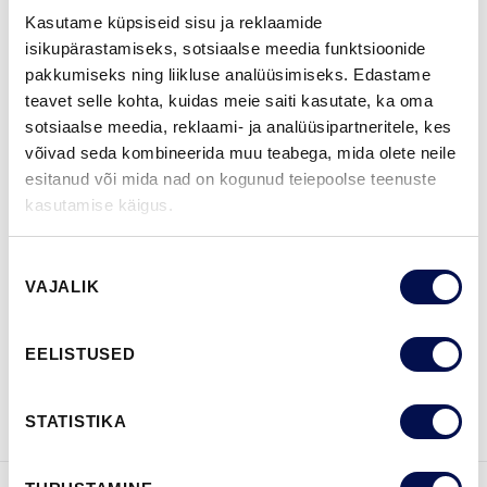
Kasutame küpsiseid sisu ja reklaamide
isikupärastamiseks, sotsiaalse meedia funktsioonide
pakkumiseks ning liikluse analüüsimiseks. Edastame
ROHKEM
teavet selle kohta, kuidas meie saiti kasutate, ka oma
sotsiaalse meedia, reklaami- ja analüüsipartneritele, kes
MÕÕDUD
võivad seda kombineerida muu teabega, mida olete neile
esitanud või mida nad on kogunud teiepoolse teenuste
kasutamise käigus.
Nõusoleku
LEIA EDASIMÜÜJA
VAJALIK
valik
EELISTUSED
VAATA
Võta meiega
BROŠÜÜRE
ühendust
STATISTIKA