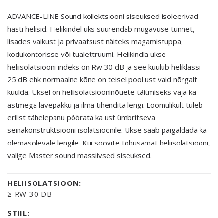
ADVANCE-LINE Sound kollektsiooni siseuksed isoleerivad
hästi helisid. Helikindel uks suurendab mugavuse tunnet,
lisades vaikust ja privaatsust näiteks magamistuppa,
kodukontorisse või tualettruumi. Helikindla ukse
heliisolatsiooni indeks on Rw 30 dB ja see kuulub heliklassi
25 dB ehk normaalne kõne on teisel pool ust vaid nõrgalt
kuulda. Uksel on heliisolatsiooninõuete täitmiseks vaja ka
astmega lävepakku ja ilma tihendita lengi. Loomulikult tuleb
erilist tähelepanu pöörata ka ust ümbritseva
seinakonstruktsiooni isolatsioonile. Ukse saab paigaldada ka
olemasolevale lengile. Kui soovite tõhusamat heliisolatsiooni,
valige Master sound massiivsed siseuksed.
HELIISOLATSIOON:
≥ RW 30 DB
STIIL: