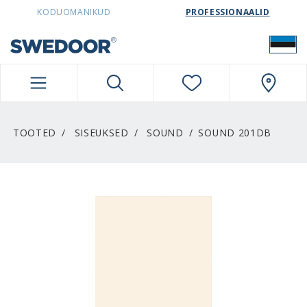
SWEDOORESTONIA NAVIGATION
KODUOMANIKUD
PROFESSIONAALID
TOOTED
SISEUKSED
SOUND
SOUND 201DB