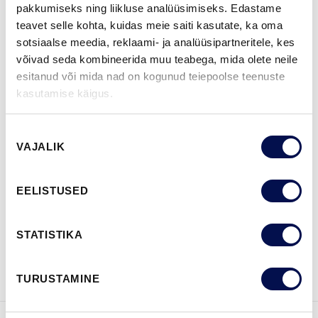
pakkumiseks ning liikluse analüüsimiseks. Edastame
teavet selle kohta, kuidas meie saiti kasutate, ka oma
sotsiaalse meedia, reklaami- ja analüüsipartneritele, kes
võivad seda kombineerida muu teabega, mida olete neile
ROHKEM
esitanud või mida nad on kogunud teiepoolse teenuste
kasutamise käigus.
MÕÕDUD
Nõusoleku
VAJALIK
valik
LEIA EDASIMÜÜJA
EELISTUSED
STATISTIKA
VAATA
Võta meiega
BROŠÜÜRE
ühendust
TURUSTAMINE