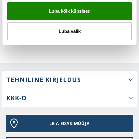
FUNKTSIOONID
Luba kõik küpsised
Luba valik
TEHNILINE KIRJELDUS
KKK-D
LEIA EDASIMÜÜJA