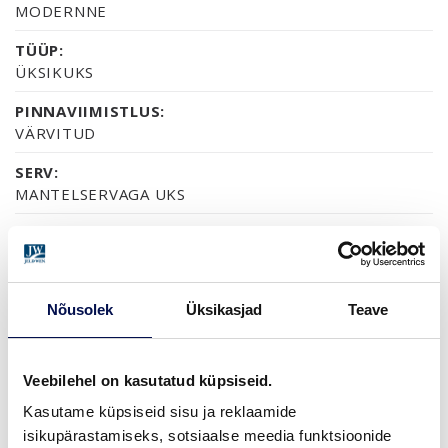
MODERNNE
TÜÜP:
ÜKSIKUKS
PINNAVIIMISTLUS:
VÄRVITUD
SERV:
MANTELSERVAGA UKS
SERTIFIKAAT:
70% PEFC
GARANTII:
Nõusolek
Üksikasjad
Teave
2-AASTANE TOOTEGARANTII
Veebilehel on kasutatud küpsiseid.
VIIMISTLUS (16)
Kasutame küpsiseid sisu ja reklaamide
NCS S0502-Y
NCS S0500-N
NCS S1502-G50Y
NCS S5500-N
NCS S9000-N
isikupärastamiseks, sotsiaalse meedia funktsioonide