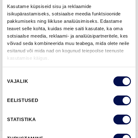
Kasutame küpsiseid sisu ja reklaamide
isikupärastamiseks, sotsiaalse meedia funktsioonide
pakkumiseks ning liikluse analüüsimiseks. Edastame
ROHKEM
teavet selle kohta, kuidas meie saiti kasutate, ka oma
sotsiaalse meedia, reklaami- ja analüüsipartneritele, kes
MÕÕDUD
võivad seda kombineerida muu teabega, mida olete neile
esitanud või mida nad on kogunud teiepoolse teenuste
kasutamise käigus.
Nõusoleku
LEIA EDASIMÜÜJA
VAJALIK
valik
EELISTUSED
VAATA
Võta meiega
BROŠÜÜRE
ühendust
STATISTIKA