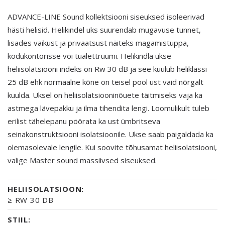
ADVANCE-LINE Sound kollektsiooni siseuksed isoleerivad
hästi helisid. Helikindel uks suurendab mugavuse tunnet,
lisades vaikust ja privaatsust näiteks magamistuppa,
kodukontorisse või tualettruumi. Helikindla ukse
heliisolatsiooni indeks on Rw 30 dB ja see kuulub heliklassi
25 dB ehk normaalne kõne on teisel pool ust vaid nõrgalt
kuulda. Uksel on heliisolatsiooninõuete täitmiseks vaja ka
astmega lävepakku ja ilma tihendita lengi. Loomulikult tuleb
erilist tähelepanu pöörata ka ust ümbritseva
seinakonstruktsiooni isolatsioonile. Ukse saab paigaldada ka
olemasolevale lengile. Kui soovite tõhusamat heliisolatsiooni,
valige Master sound massiivsed siseuksed.
HELIISOLATSIOON:
≥ RW 30 DB
STIIL: