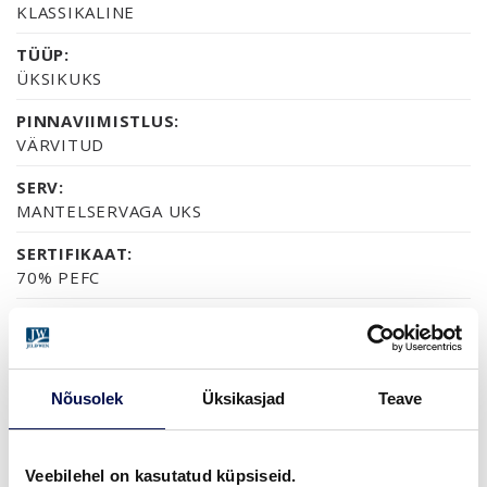
KLASSIKALINE
TÜÜP:
ÜKSIKUKS
PINNAVIIMISTLUS:
VÄRVITUD
SERV:
MANTELSERVAGA UKS
SERTIFIKAAT:
70% PEFC
GARANTII:
2-AASTANE TOOTEGARANTII
Nõusolek
Üksikasjad
Teave
VIIMISTLUS (6)
NCS S0502-Y
NCS S0500-N
NCS S1502-G50Y
NCS S5500-N
NCS S9000-N
Veebilehel on kasutatud küpsiseid.