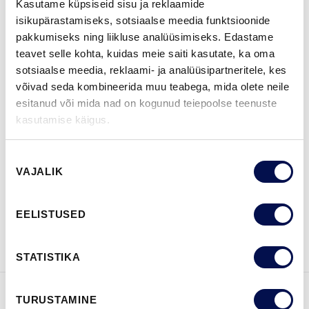
Kasutame küpsiseid sisu ja reklaamide
isikupärastamiseks, sotsiaalse meedia funktsioonide
pakkumiseks ning liikluse analüüsimiseks. Edastame
ROHKEM
teavet selle kohta, kuidas meie saiti kasutate, ka oma
sotsiaalse meedia, reklaami- ja analüüsipartneritele, kes
MÕÕDUD
võivad seda kombineerida muu teabega, mida olete neile
esitanud või mida nad on kogunud teiepoolse teenuste
kasutamise käigus.
LEIA EDASIMÜÜJA
Nõusoleku
VAJALIK
valik
VAATA
Võta meiega
EELISTUSED
BROŠÜÜRE
ühendust
STATISTIKA
TURUSTAMINE