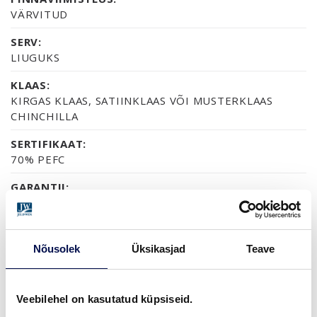
VÄRVITUD
SERV:
LIUGUKS
KLAAS:
KIRGAS KLAAS, SATIINKLAAS VÕI MUSTERKLAAS
CHINCHILLA
SERTIFIKAAT:
70% PEFC
GARANTII:
2-AASTANE TOOTEGARANTII
Nõusolek
Üksikasjad
Teave
VIIMISTLUS (6)
NCS S0502-Y
NCS S0500-N
NCS S1502-G50Y
NCS S5500-N
NCS S9000-N
Veebilehel on kasutatud küpsiseid.