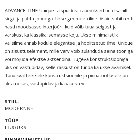
ADVANCE-LINE Unique täispuidust raamuksed on disainilt
sirge ja puhta joonega. Ukse geomeetriline disain sobib eriti
hästi moodsasse interjööri, kuid võib tuua selgust ja
värskust ka klassikalisemasse koju. Ukse minimalistlik
välisilme annab kodule elegantse ja hoolitsetud ilme. Unique
on sisustuselement, mille värv võib sulanduda seina tooniga
või mõjuda efektse aktsendina. Tugeva konstruktsiooniga
uks on vastupidav, selle raskust on tunda ka ukse avamisel.
Tänu kvaliteetsele konstruktsioonile ja pinnatöötlusele on
uks toekas, vastupidav ja kauakestev.
STIIL:
MODERNNE
TÜÜP:
LIUGUKS
PINNAVIIMISTLUS: