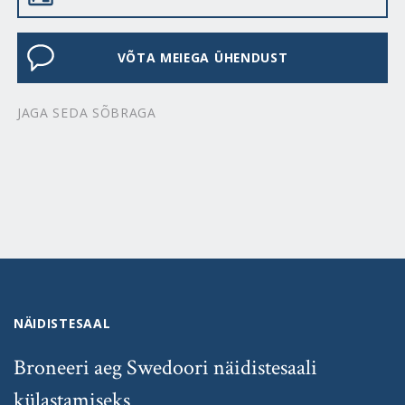
VÕTA MEIEGA ÜHENDUST
JAGA SEDA SÕBRAGA
NÄIDISTESAAL
Broneeri aeg Swedoori näidistesaali
külastamiseks