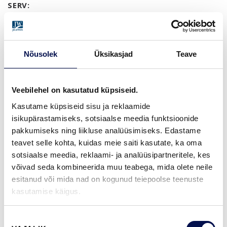
SERV:
LIUGUKS
GARANTII:
2-AASTANE TOOTEGARANTII
Nõusolek
Üksikasjad
Teave
Veebilehel on kasutatud küpsiseid.
MÕÕDUD
Kasutame küpsiseid sisu ja reklaamide
isikupärastamiseks, sotsiaalse meedia funktsioonide
pakkumiseks ning liikluse analüüsimiseks. Edastame
teavet selle kohta, kuidas meie saiti kasutate, ka oma
LEIA EDASIMÜÜJA
sotsiaalse meedia, reklaami- ja analüüsipartneritele, kes
võivad seda kombineerida muu teabega, mida olete neile
esitanud või mida nad on kogunud teiepoolse teenuste
kasutamise käigus.
VAATA
Võta meiega
BROŠÜÜRE
ühendust
Nõusoleku