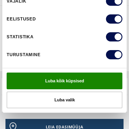
VAJALIK
valik
EELISTUSED
FUNKTSIOONID
STATISTIKA
TURUSTAMINE
Luba kõik küpsised
TEHNILINE KIRJELDUS
Luba valik
KKK-D
LEIA EDASIMÜÜJA