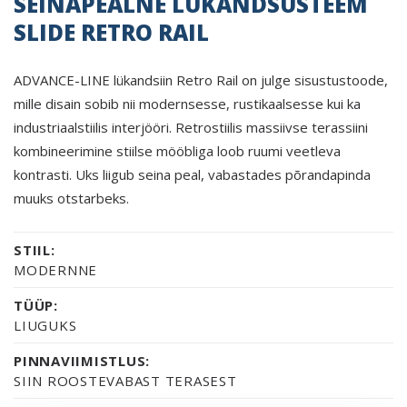
SEINAPEALNE LÜKANDSÜSTEEM
SLIDE RETRO RAIL
ADVANCE-LINE lükandsiin Retro Rail on julge sisustustoode,
mille disain sobib nii modernsesse, rustikaalsesse kui ka
industriaalstiilis interjööri. Retrostiilis massiivse terassiini
kombineerimine stiilse mööbliga loob ruumi veetleva
kontrasti. Uks liigub seina peal, vabastades põrandapinda
muuks otstarbeks.
STIIL:
MODERNNE
TÜÜP:
LIUGUKS
PINNAVIIMISTLUS:
SIIN ROOSTEVABAST TERASEST