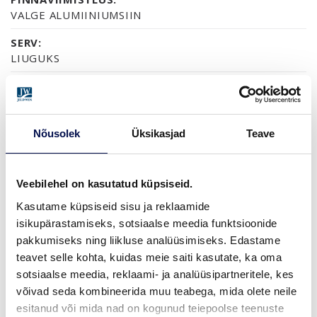
VALGE ALUMIINIUMSIIN
SERV:
LIUGUKS
GARANTII:
2-AASTANE TOOTEGARANTII
Nõusolek
Üksikasjad
Teave
MÕÕDUD
Veebilehel on kasutatud küpsiseid.
Kasutame küpsiseid sisu ja reklaamide
isikupärastamiseks, sotsiaalse meedia funktsioonide
pakkumiseks ning liikluse analüüsimiseks. Edastame
LEIA EDASIMÜÜJA
teavet selle kohta, kuidas meie saiti kasutate, ka oma
sotsiaalse meedia, reklaami- ja analüüsipartneritele, kes
võivad seda kombineerida muu teabega, mida olete neile
VAATA
Võta meiega
esitanud või mida nad on kogunud teiepoolse teenuste