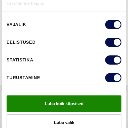
BROŠÜÜRE
ühendust
kasutamise käigus.
Nõusoleku
VAJALIK
valik
FUNKTSIOONID
EELISTUSED
STATISTIKA
TURUSTAMINE
TEHNILINE KIRJELDUS
Luba kõik küpsised
KKK-D
Luba valik