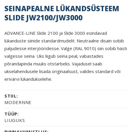
SEINAPEALNE LÜKANDSÜSTEEM
SLIDE JW2100/JW3000
ADVANCE-LINE Slide 2100 ja Slide 3000 esindavad
lükanduste siinide standardmudelit. Neutraalne disain sobib
paljudesse interjööridesse. Valge (RAL 9010) siin sobib hästi
valgesse seina. Uks liigub seina peal, vabastades
põrandapinda muuks otstarbeks. Vajadusel saab
ukselahendusele lisada originaalsust, valides standard või
erivärvi lükandukselehe.
STIIL:
MODERNNE
TÜÜP:
LIUGUKS
PINNAVIIMISTLUS: