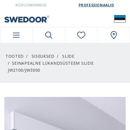
SWEDOORESTONIA NAVIGATION
KODUOMANIKUD
PROFESSIONAALID
TOOTED
SISEUKSED
SLIDE
SEINAPEALNE LÜKANDSÜSTEEM SLIDE
JW2100/JW3000