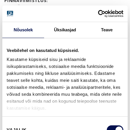
PINNAVIIMISTLUS:
UKS LÄBIKUMAV VALGE, SIIN ALUMIINIUMIST
GARANTII:
2-AASTANE TOOTEGARANTII
Nõusolek
Üksikasjad
Teave
MÕÕDUD
Veebilehel on kasutatud küpsiseid.
Kasutame küpsiseid sisu ja reklaamide
isikupärastamiseks, sotsiaalse meedia funktsioonide
pakkumiseks ning liikluse analüüsimiseks. Edastame
teavet selle kohta, kuidas meie saiti kasutate, ka oma
LEIA EDASIMÜÜJA
sotsiaalse meedia, reklaami- ja analüüsipartneritele, kes
võivad seda kombineerida muu teabega, mida olete neile
esitanud või mida nad on kogunud teiepoolse teenuste
VAATA
Võta meiega
kasutamise käigus.
BROŠÜÜRE
ühendust
Nõusoleku
VAJALIK