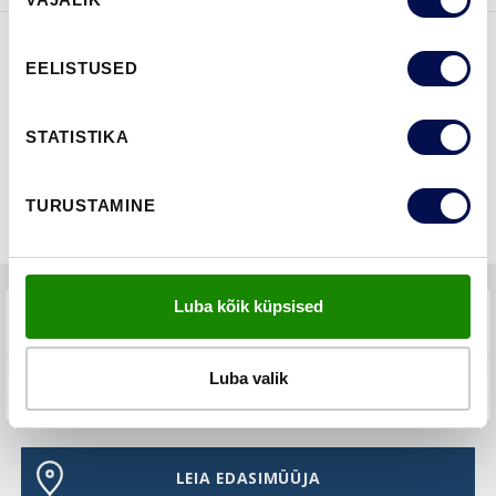
valik
EELISTUSED
FUNKTSIOONID
STATISTIKA
TURUSTAMINE
Luba kõik küpsised
TEHNILINE KIRJELDUS
Luba valik
KKK-D
LEIA EDASIMÜÜJA