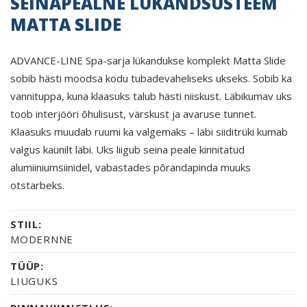
SEINAPEALNE LÜKANDSÜSTEEM
MATTA SLIDE
ADVANCE-LINE Spa-sarja lükandukse komplekt Matta Slide
sobib hästi moodsa kodu tubadevaheliseks ukseks. Sobib ka
vannituppa, kuna klaasuks talub hästi niiskust. Läbikumav uks
toob interjööri õhulisust, värskust ja avaruse tunnet.
Klaasuks muudab ruumi ka valgemaks – läbi siiditrüki kumab
valgus kaunilt läbi. Uks liigub seina peale kinnitatud
alumiiniumsiinidel, vabastades põrandapinda muuks
otstarbeks.
STIIL:
MODERNNE
TÜÜP:
LIUGUKS