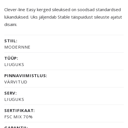
Clever-line Easy kerged sileuksed on soodsad standardsed
lükanduksed. Uks jäljendab Stable täispuidust sileuste ajatut
disaini.
STIIL:
MODERNNE
TÜÜP:
LIUGUKS
PINNAVIIMISTLUS:
VÄRVITUD
SERV:
LIUGUKS
SERTIFIKAAT:
FSC MIX 70%
GARANTII: