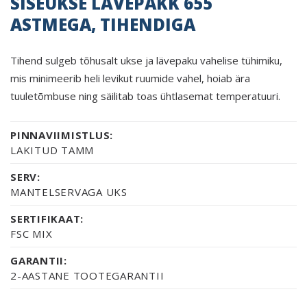
SISEUKSE LÄVEPAKK 655
ASTMEGA, TIHENDIGA
Tihend sulgeb tõhusalt ukse ja lävepaku vahelise tühimiku,
mis minimeerib heli levikut ruumide vahel, hoiab ära
tuuletõmbuse ning säilitab toas ühtlasemat temperatuuri.
PINNAVIIMISTLUS:
LAKITUD TAMM
SERV:
MANTELSERVAGA UKS
SERTIFIKAAT:
FSC MIX
GARANTII:
2-AASTANE TOOTEGARANTII