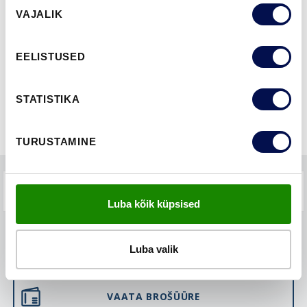
Nõusoleku
VAJALIK
valik
FUNKTSIOONID
EELISTUSED
STATISTIKA
TURUSTAMINE
KKK-D
Luba kõik küpsised
LEIA EDASIMÜÜJA
Luba valik
VAATA BROŠÜÜRE