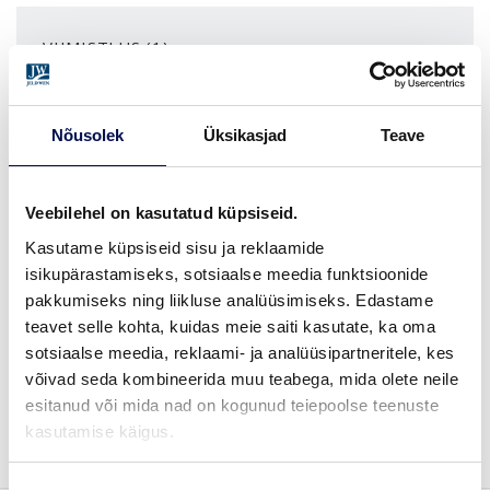
VIIMISTLUS (1)
OAK CLEAR VARNISH
Nõusolek
Üksikasjad
Teave
MÕÕDUD
Veebilehel on kasutatud küpsiseid.
Kasutame küpsiseid sisu ja reklaamide
isikupärastamiseks, sotsiaalse meedia funktsioonide
LEIA EDASIMÜÜJA
pakkumiseks ning liikluse analüüsimiseks. Edastame
teavet selle kohta, kuidas meie saiti kasutate, ka oma
sotsiaalse meedia, reklaami- ja analüüsipartneritele, kes
võivad seda kombineerida muu teabega, mida olete neile
VAATA
Võta meiega
esitanud või mida nad on kogunud teiepoolse teenuste
BROŠÜÜRE
ühendust
kasutamise käigus.