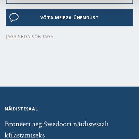
VÕTA MEIEGA ÜHENDUST
JAGA SEDA SÕBRAGA
NÄIDISTESAAL
Broneeri aeg Swedoori näidistesaali
külastamiseks