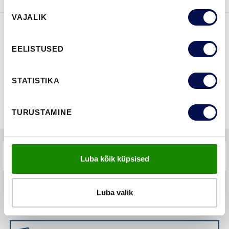
Nõusoleku
VAJALIK
valik
FUNKTSIOONID
EELISTUSED
STATISTIKA
TURUSTAMINE
KKK-D
Luba kõik küpsised
Luba valik
LEIA EDASIMÜÜJA