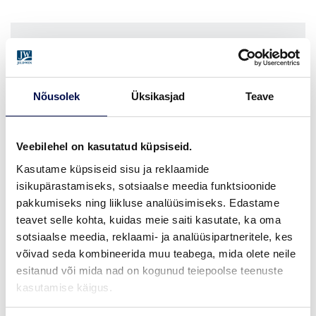
VIIMISTLUS (1)
OAK CLEAR VARNISH
Nõusolek
Üksikasjad
Teave
MÕÕDUD
Veebilehel on kasutatud küpsiseid.
Kasutame küpsiseid sisu ja reklaamide
isikupärastamiseks, sotsiaalse meedia funktsioonide
pakkumiseks ning liikluse analüüsimiseks. Edastame
LEIA EDASIMÜÜJA
teavet selle kohta, kuidas meie saiti kasutate, ka oma
sotsiaalse meedia, reklaami- ja analüüsipartneritele, kes
võivad seda kombineerida muu teabega, mida olete neile
esitanud või mida nad on kogunud teiepoolse teenuste
VAATA
Võta meiega
kasutamise käigus.
BROŠÜÜRE
ühendust