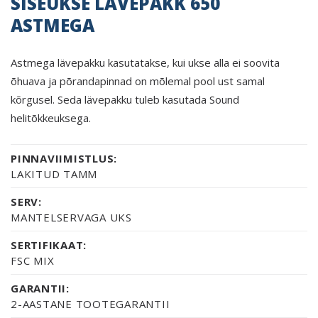
SISEUKSE LÄVEPAKK 650
ASTMEGA
Astmega lävepakku kasutatakse, kui ukse alla ei soovita
õhuava ja põrandapinnad on mõlemal pool ust samal
kõrgusel. Seda lävepakku tuleb kasutada Sound
helitõkkeuksega.
PINNAVIIMISTLUS:
LAKITUD TAMM
SERV:
MANTELSERVAGA UKS
SERTIFIKAAT:
FSC MIX
GARANTII:
2-AASTANE TOOTEGARANTII