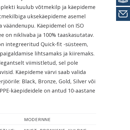
plekti kuulub võtmekilp ja käepideme
Võtmekilbiga uksekäepideme asemel
ka väändenupu. Käepidemel on ISO
see on niklivaba ja 100% taaskasutatav.
n integreeritud Quick-fit -süsteem,
aigaldamise lihtsamaks ja kiiremaks.
egantselt viimistletud, sel pole
visid. Käepideme värvi saab valida
rjöörile: Black, Bronze, Gold, Silver või
OPPE-käepideidele on antud 10-aastane
MODERNNE