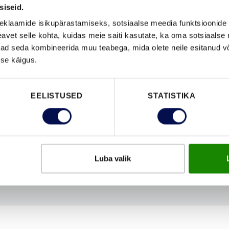
siseid.
eklaamide isikupärastamiseks, sotsiaalse meedia funktsioonide 
vet selle kohta, kuidas meie saiti kasutate, ka oma sotsiaalse 
ivad seda kombineerida muu teabega, mida olete neile esitanud 
FUNKTSIOONID
se käigus.
EELISTUSED
STATISTIKA
Luba valik