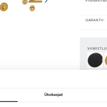
PINNAVIIMI
GARANTII:
VIIMISTLU
BLACK
Üksikasjad
VAATA B