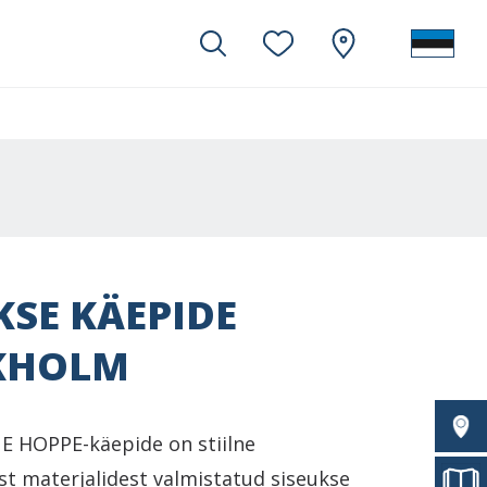
KSE KÄEPIDE
KHOLM
 HOPPE-käepide on stiilne
st materjalidest valmistatud siseukse