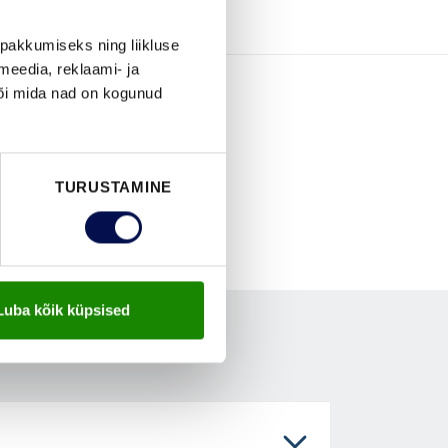
pakkumiseks ning liikluse
meedia, reklaami- ja
või mida nad on kogunud
TURUSTAMINE
Luba kõik küpsised