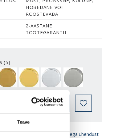
STLUS:
MUST, PRONKSNE, KULDNE,
HÕBEDANE VÕI
ROOSTEVABA
2-AASTANE
TOOTEGARANTII
S (5)
BRONZE
GOLD
SILVER
STAINLESS
LEIA EDASIMÜÜJA
Teave
ROŠÜÜRE
Võta meiega ühendust