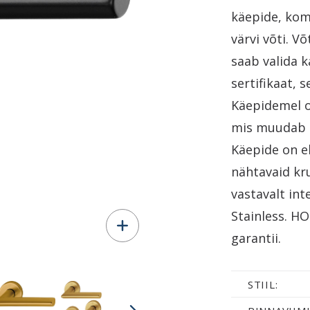
käepide, kom
värvi võti. 
saab valida 
sertifikaat, 
Käepidemel o
mis muudab p
Käepide on el
nähtavaid kru
vastavalt inte
Stainless. H
garantii.
STIIL: