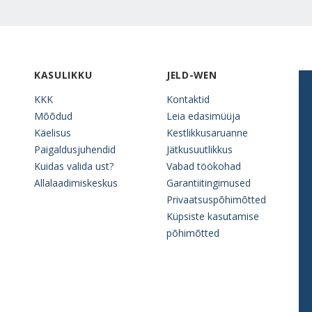
KASULIKKU
JELD-WEN
KKK
Kontaktid
Mõõdud
Leia edasimüüja
Käelisus
Kestlikkusaruanne
Paigaldusjuhendid
Jätkusuutlikkus
Kuidas valida ust?
Vabad töökohad
Allalaadimiskeskus
Garantiitingimused
Privaatsuspõhimõtted
Küpsiste kasutamise
põhimõtted