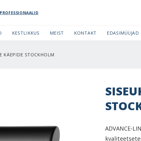
PROFESSIONAALID
O
KESTLIKKUS
MEIST
KONTAKT
EDASIMÜÜJAD
SE KÄEPIDE STOCKHOLM
SISEU
STOC
ADVANCE-LINE
kvaliteetsete