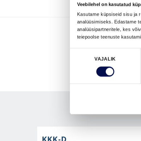
Veebilehel on kasutatud küp
Kasutame küpsiseid sisu ja r
analüüsimiseks. Edastame tea
analüüsipartneritele, kes võ
teiepoolse teenuste kasutami
Nõusoleku
VAJALIK
valik
KKK-D