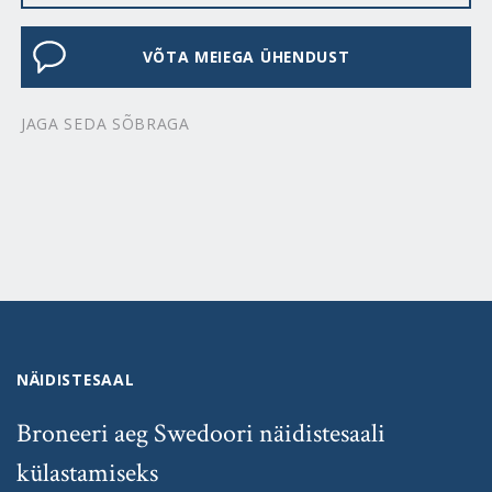
VÕTA MEIEGA ÜHENDUST
JAGA SEDA SÕBRAGA
NÄIDISTESAAL
Broneeri aeg Swedoori näidistesaali
külastamiseks