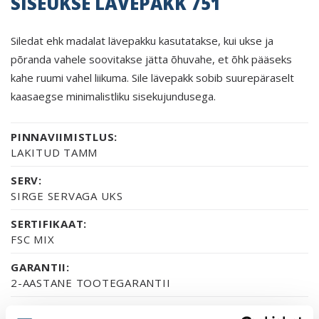
SISEUKSE LÄVEPAKK 751
Siledat ehk madalat lävepakku kasutatakse, kui ukse ja
põranda vahele soovitakse jätta õhuvahe, et õhk pääseks
kahe ruumi vahel liikuma. Sile lävepakk sobib suurepäraselt
kaasaegse minimalistliku sisekujundusega.
PINNAVIIMISTLUS:
LAKITUD TAMM
SERV:
SIRGE SERVAGA UKS
SERTIFIKAAT:
FSC MIX
GARANTII:
2-AASTANE TOOTEGARANTII