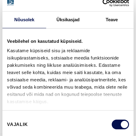
VIIMISTLUS (1)
Nõusolek
Üksikasjad
Teave
OAK CLEAR VARNISH
Veebilehel on kasutatud küpsiseid.
MÕÕDUD
Kasutame küpsiseid sisu ja reklaamide
isikupärastamiseks, sotsiaalse meedia funktsioonide
pakkumiseks ning liikluse analüüsimiseks. Edastame
teavet selle kohta, kuidas meie saiti kasutate, ka oma
sotsiaalse meedia, reklaami- ja analüüsipartneritele, kes
LEIA EDASIMÜÜJA
võivad seda kombineerida muu teabega, mida olete neile
esitanud või mida nad on kogunud teiepoolse teenuste
kasutamise käigus.
VAATA
Võta meiega
BROŠÜÜRE
ühendust
Nõusoleku
VAJALIK
valik