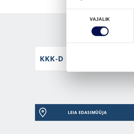
Nõusoleku
VAJALIK
valik
KKK-D
LEIA EDASIMÜÜJA