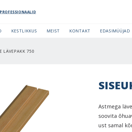
PROFESSIONAALID
O
KESTLIKKUS
MEIST
KONTAKT
EDASIMÜÜJAD
E LÄVEPAKK 750
SISEU
Astmega läve
soovita õhua
ust samal kõ