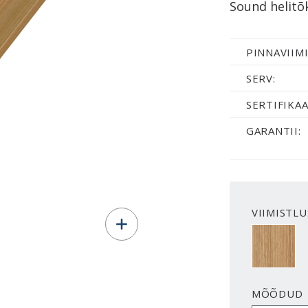
Sound helitõ
PINNAVIIMI
SERV:
SERTIFIKAA
GARANTII:
VIIMISTLU
OAK CLEA
MÕÕDUD