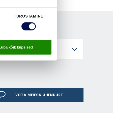
TURUSTAMINE
Luba kõik küpsised
VÕTA MEIEGA ÜHENDUST