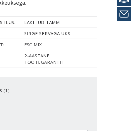
kkeuksega.
STLUS:
LAKITUD TAMM
SIRGE SERVAGA UKS
T:
FSC MIX
2-AASTANE
TOOTEGARANTII
S (1)
R VARNISH