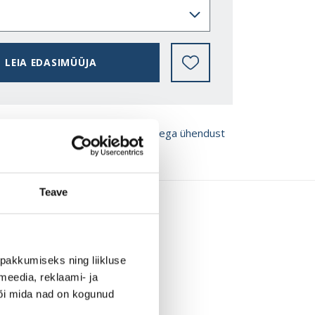
LEIA EDASIMÜÜJA
ROŠÜÜRE
Võta meiega ühendust
Teave
pakkumiseks ning liikluse
meedia, reklaami- ja
või mida nad on kogunud