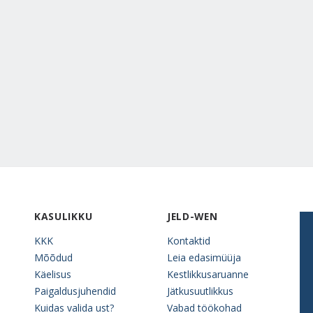
KASULIKKU
JELD-WEN
KKK
Kontaktid
Mõõdud
Leia edasimüüja
Käelisus
Kestlikkusaruanne
Paigaldusjuhendid
Jätkusuutlikkus
Kuidas valida ust?
Vabad töökohad