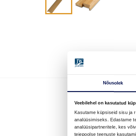
Nõusolek
Veebilehel on kasutatud küp
Kasutame küpsiseid sisu ja r
analüüsimiseks. Edastame tea
analüüsipartneritele, kes võ
teiepoolse teenuste kasutami