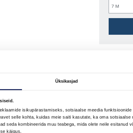
VAATA B
Üksikasjad
FUNKTSIOONID
siseid.
eklaamide isikupärastamiseks, sotsiaalse meedia funktsioonide 
vet selle kohta, kuidas meie saiti kasutate, ka oma sotsiaalse 
ivad seda kombineerida muu teabega, mida olete neile esitanud 
se käigus.