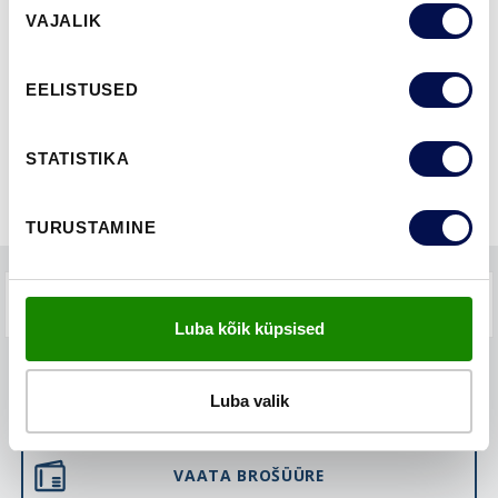
VAJALIK
valik
FUNKTSIOONID
EELISTUSED
STATISTIKA
TURUSTAMINE
KKK-D
Luba kõik küpsised
LEIA EDASIMÜÜJA
Luba valik
VAATA BROŠÜÜRE