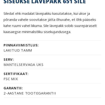
SISEUKSE LÄVEPAKK 651 SILE
Siledat ehk madalat lävepakku kasutatakse, kui ukse ja
põranda vahele soovitakse jätta õhuvahe, et õhk pääseks
kahe ruumi vahel liikuma. Sile lävepakk sobib suurepäraselt
kaasaegse minimalistliku sisekujundusega.
PINNAVIIMISTLUS:
LAKITUD TAMM
SERV:
MANTELSERVAGA UKS
SERTIFIKAAT:
FSC MIX
GARANTII:
2-AASTANE TOOTEGARANTII