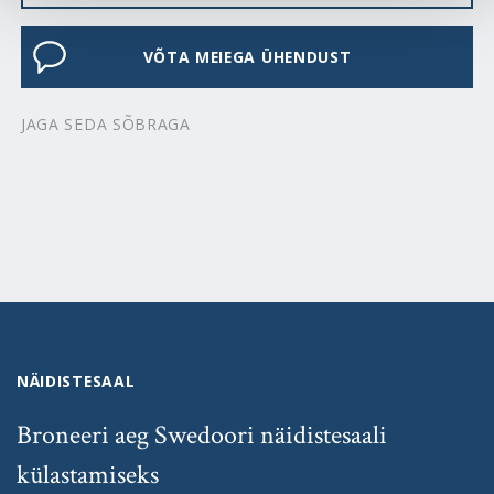
VÕTA MEIEGA ÜHENDUST
JAGA SEDA SÕBRAGA
NÄIDISTESAAL
Broneeri aeg Swedoori näidistesaali
külastamiseks