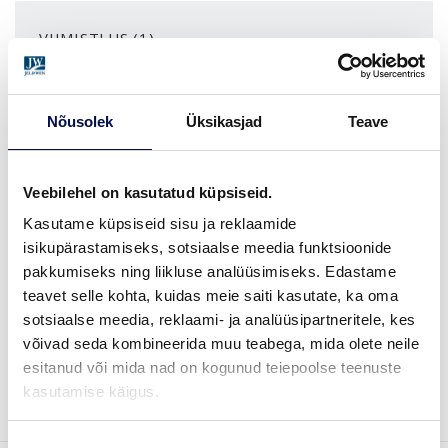
VIIMISTLUS (1)
OAK CLEAR VARNISH
Nõusolek
Üksikasjad
Teave
MÕÕDUD
Veebilehel on kasutatud küpsiseid.
Kasutame küpsiseid sisu ja reklaamide
isikupärastamiseks, sotsiaalse meedia funktsioonide
LEIA EDASIMÜÜJA
pakkumiseks ning liikluse analüüsimiseks. Edastame
teavet selle kohta, kuidas meie saiti kasutate, ka oma
sotsiaalse meedia, reklaami- ja analüüsipartneritele, kes
võivad seda kombineerida muu teabega, mida olete neile
VAATA
Võta meiega
esitanud või mida nad on kogunud teiepoolse teenuste
BROŠÜÜRE
ühendust
kasutamise käigus.
Nõusoleku