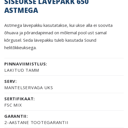
SISEUKSE LÄVEPAKK 650
ASTMEGA
Astmega lävepakku kasutatakse, kui ukse alla ei soovita
õhuava ja põrandapinnad on mõlemal pool ust samal
kõrgusel. Seda lävepakku tuleb kasutada Sound
helitõkkeuksega.
PINNAVIIMISTLUS:
LAKITUD TAMM
SERV:
MANTELSERVAGA UKS
SERTIFIKAAT:
FSC MIX
GARANTII:
2-AASTANE TOOTEGARANTII