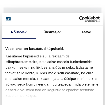
VIIMISTLUS (1)
OAK CLEAR VARNISH
Nõusolek
Üksikasjad
Teave
MÕÕDUD
Veebilehel on kasutatud küpsiseid.
Kasutame küpsiseid sisu ja reklaamide
isikupärastamiseks, sotsiaalse meedia funktsioonide
pakkumiseks ning liikluse analüüsimiseks. Edastame
LEIA EDASIMÜÜJA
teavet selle kohta, kuidas meie saiti kasutate, ka oma
sotsiaalse meedia, reklaami- ja analüüsipartneritele, kes
võivad seda kombineerida muu teabega, mida olete neile
esitanud või mida nad on kogunud teiepoolse teenuste
VAATA
Võta meiega
kasutamise käigus.
BROŠÜÜRE
ühendust