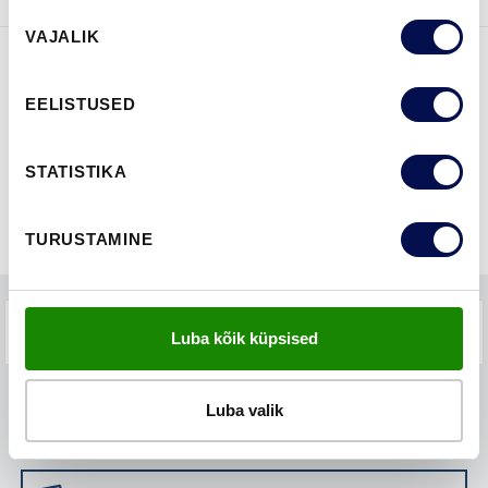
Nõusoleku
VAJALIK
valik
FUNKTSIOONID
EELISTUSED
STATISTIKA
TURUSTAMINE
KKK-D
Luba kõik küpsised
Luba valik
LEIA EDASIMÜÜJA