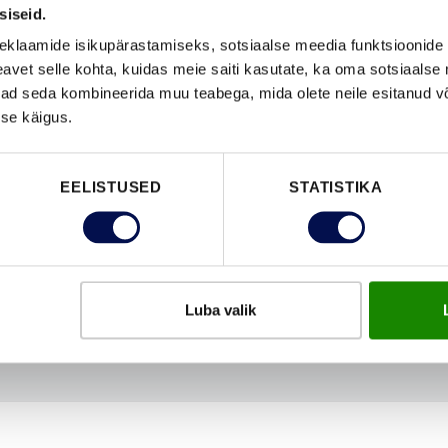
siseid.
eklaamide isikupärastamiseks, sotsiaalse meedia funktsioonide 
vet selle kohta, kuidas meie saiti kasutate, ka oma sotsiaalse 
ivad seda kombineerida muu teabega, mida olete neile esitanud 
FUNKTSIOONID
se käigus.
EELISTUSED
STATISTIKA
Luba valik