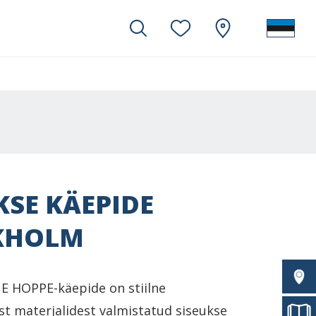
KSE KÄEPIDE
KHOLM
 HOPPE-käepide on stiilne
st materjalidest valmistatud siseukse