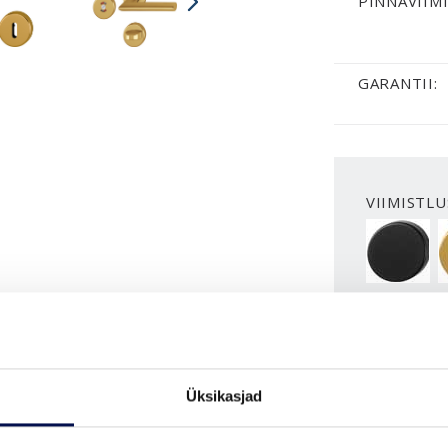
PINNAVIIMI
GARANTII:
VIIMISTLU
BLACK
Üksikasjad
VAATA B