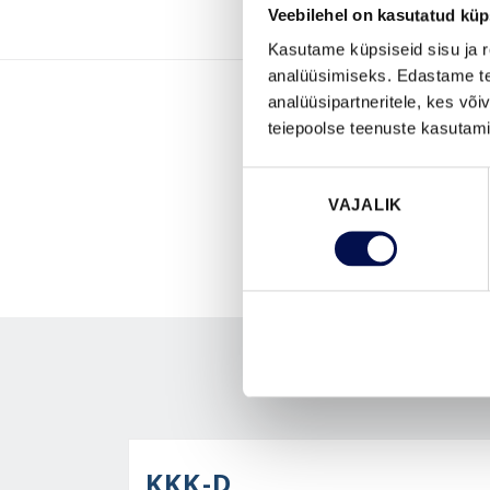
Veebilehel on kasutatud küp
Kasutame küpsiseid sisu ja r
analüüsimiseks. Edastame tea
analüüsipartneritele, kes võ
teiepoolse teenuste kasutami
Nõusoleku
VAJALIK
valik
KKK-D