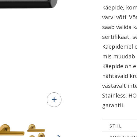
käepide, kom
värvi võti. 
saab valida 
sertifikaat, 
Käepidemel o
mis muudab p
Käepide on el
nähtavaid kru
vastavalt inte
Stainless. H
garantii.
STIIL: