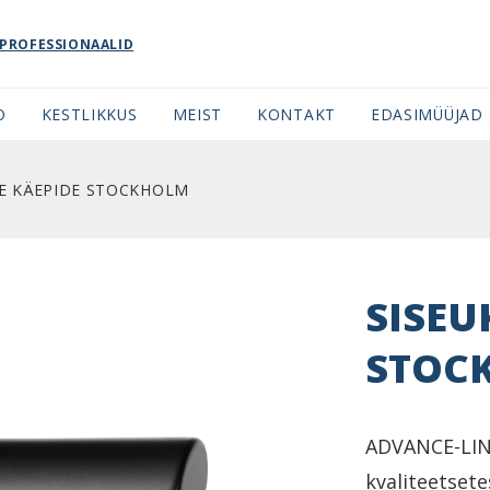
PROFESSIONAALID
O
KESTLIKKUS
MEIST
KONTAKT
EDASIMÜÜJAD
SE KÄEPIDE STOCKHOLM
SISEU
STOC
ADVANCE-LINE
kvaliteetsete