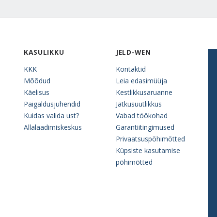
KASULIKKU
JELD-WEN
KKK
Kontaktid
Mõõdud
Leia edasimüüja
Käelisus
Kestlikkusaruanne
Paigaldusjuhendid
Jätkusuutlikkus
Kuidas valida ust?
Vabad töökohad
Allalaadimiskeskus
Garantiitingimused
Privaatsuspõhimõtted
Küpsiste kasutamise
põhimõtted