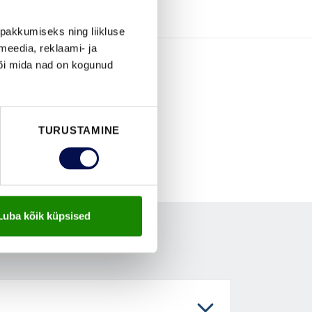
pakkumiseks ning liikluse
meedia, reklaami- ja
või mida nad on kogunud
TURUSTAMINE
Luba kõik küpsised