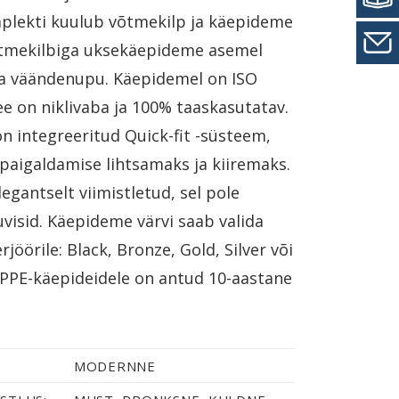
plekti kuulub võtmekilp ja käepideme
Võtmekilbiga uksekäepideme asemel
ka väändenupu. Käepidemel on ISO
see on niklivaba ja 100% taaskasutatav.
n integreeritud Quick-fit -süsteem,
aigaldamise lihtsamaks ja kiiremaks.
egantselt viimistletud, sel pole
visid. Käepideme värvi saab valida
rjöörile: Black, Bronze, Gold, Silver või
OPPE-käepideidele on antud 10-aastane
MODERNNE