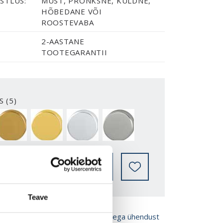
STLUS:
MUST, PRONKSNE, KULDNE,
HÕBEDANE VÕI
ROOSTEVABA
2-AASTANE
TOOTEGARANTII
S (5)
BRONZE
GOLD
SILVER
STAINLESS
LEIA EDASIMÜÜJA
Teave
ROŠÜÜRE
Võta meiega ühendust