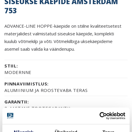
SISEUKSE KÄEPIDE AMSTERDAM
753
ADVANCE-LINE HOPPE-käepide on stiilne kvaliteetsetest
materjalidest valmistatud siseukse käepide, komplekti
kuulub võtmekilp ja võti. Võtmekilbiga uksekäepideme
asemel saab valida ka väändenupu.
STIIL:
MODERNNE
PINNAVIIMISTLUS:
ALUMIINIUM JA ROOSTEVABA TERAS
GARANTII:
2-AASTANE TOOTEGARANTII