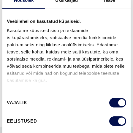
Nõusolek
Üksikasjad
Teave
LEIA EDASIMÜÜJA
Veebilehel on kasutatud küpsiseid.
Kasutame küpsiseid sisu ja reklaamide
VAATA
Võta meiega
isikupärastamiseks, sotsiaalse meedia funktsioonide
BROŠÜÜRE
ühendust
pakkumiseks ning liikluse analüüsimiseks. Edastame
teavet selle kohta, kuidas meie saiti kasutate, ka oma
sotsiaalse meedia, reklaami- ja analüüsipartneritele, kes
võivad seda kombineerida muu teabega, mida olete neile
esitanud või mida nad on kogunud teiepoolse teenuste
FUNKTSIOONID
kasutamise käigus.
Nõusoleku
VAJALIK
valik
EELISTUSED