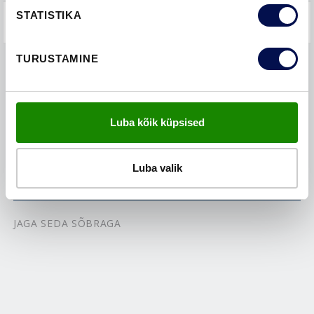
STATISTIKA
KKK-D
TURUSTAMINE
LEIA EDASIMÜÜJA
Luba kõik küpsised
VAATA BROŠÜÜRE
Luba valik
VÕTA MEIEGA ÜHENDUST
JAGA SEDA SÕBRAGA