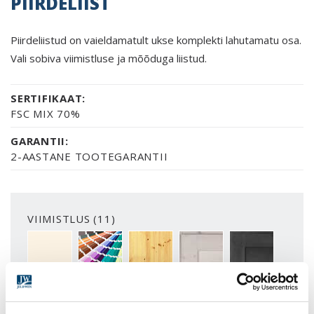
PIIRDELIIST
Piirdeliistud on vaieldamatult ukse komplekti lahutamatu osa.
Vali sobiva viimistluse ja mõõduga liistud.
SERTIFIKAAT:
FSC MIX 70%
GARANTII:
2-AASTANE TOOTEGARANTII
VIIMISTLUS (11)
NCS S0502-Y
ERITOON (NCS S)
LAKITUD
VALGE LAKK
PEITSITUD JA 
ROHKEM