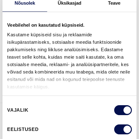
Nõusolek
Üksikasjad
Teave
MÕÕDUD
Veebilehel on kasutatud küpsiseid.
Kasutame küpsiseid sisu ja reklaamide
isikupärastamiseks, sotsiaalse meedia funktsioonide
LEIA EDASIMÜÜJA
pakkumiseks ning liikluse analüüsimiseks. Edastame
teavet selle kohta, kuidas meie saiti kasutate, ka oma
sotsiaalse meedia, reklaami- ja analüüsipartneritele, kes
võivad seda kombineerida muu teabega, mida olete neile
VAATA
Võta meiega
esitanud või mida nad on kogunud teiepoolse teenuste
BROŠÜÜRE
ühendust
kasutamise käigus.
Nõusoleku
VAJALIK
valik
FUNKTSIOONID
EELISTUSED