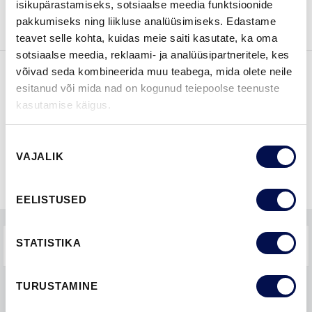
isikupärastamiseks, sotsiaalse meedia funktsioonide
BROŠÜÜRE
ühendust
pakkumiseks ning liikluse analüüsimiseks. Edastame
teavet selle kohta, kuidas meie saiti kasutate, ka oma
sotsiaalse meedia, reklaami- ja analüüsipartneritele, kes
võivad seda kombineerida muu teabega, mida olete neile
esitanud või mida nad on kogunud teiepoolse teenuste
FUNKTSIOONID
kasutamise käigus.
Nõusoleku
VAJALIK
valik
EELISTUSED
KKK-D
STATISTIKA
TURUSTAMINE
LEIA EDASIMÜÜJA