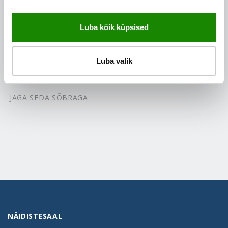
Luba kõik küpsised
VAATA BROŠÜÜRE
Luba valik
VÕTA MEIEGA ÜHENDUST
JAGA SEDA SÕBRAGA
NÄIDISTESAAL