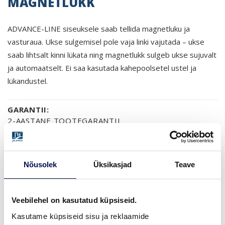
MAGNETLUKK
ADVANCE-LINE siseuksele saab tellida magnetluku ja
vasturaua. Ukse sulgemisel pole vaja linki vajutada – ukse
saab lihtsalt kinni lükata ning magnetlukk sulgeb ukse sujuvalt
ja automaatselt. Ei saa kasutada kahepoolsetel ustel ja
lükandustel.
GARANTII:
2-AASTANE TOOTEGARANTII
Nõusolek
Üksikasjad
Teave
LEIA EDASIMÜÜJA
Veebilehel on kasutatud küpsiseid.
Kasutame küpsiseid sisu ja reklaamide
VAATA
Võta meiega