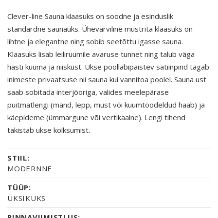
Clever-line Sauna klaasuks on soodne ja esinduslik
standardne saunauks. Ühevärviline mustrita klaasuks on
lihtne ja elegantne ning sobib seetõttu igasse sauna.
Klaasuks lisab leiliruumile avaruse tunnet ning talub väga
hästi kuuma ja niiskust. Ukse poolläbipaistev satiinpind tagab
inimeste privaatsuse nii sauna kui vannitoa poolel. Sauna ust
saab sobitada interjööriga, valides meelepärase
puitmatlengi (mänd, lepp, must või kuumtöödeldud haab) ja
käepideme (ümmargune või vertikaalne). Lengi tihend
takistab ukse kolksumist.
STIIL:
MODERNNE
TÜÜP:
ÜKSIKUKS
PINNAVIIMISTLUS: