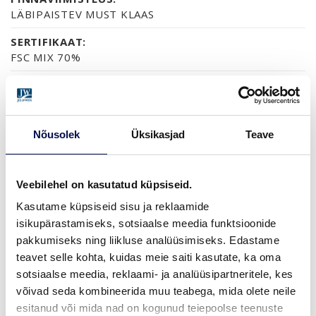
LÄBIPAISTEV MUST KLAAS
SERTIFIKAAT:
FSC MIX 70%
GARANTII:
2-AASTANE TOOTEGARANTII
Nõusolek
Üksikasjad
Teave
VIIMISTLUS (4)
VIIMISTLUSVALMIS
VIIMISTLUSVALMIS LEPP
TERMOTÖÖDELDUD HAAB
MUST MÄND
Veebilehel on kasutatud küpsiseid.
Kasutame küpsiseid sisu ja reklaamide
isikupärastamiseks, sotsiaalse meedia funktsioonide
pakkumiseks ning liikluse analüüsimiseks. Edastame
MÕÕDUD
teavet selle kohta, kuidas meie saiti kasutate, ka oma
sotsiaalse meedia, reklaami- ja analüüsipartneritele, kes
võivad seda kombineerida muu teabega, mida olete neile
esitanud või mida nad on kogunud teiepoolse teenuste