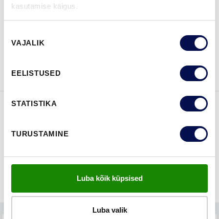
LEIA EDASIMÜÜJA
kasutamise käigus.
Nõusoleku
VAJALIK
valik
VAATA
Võta meiega
BROŠÜÜRE
ühendust
EELISTUSED
STATISTIKA
FUNKTSIOONID
TURUSTAMINE
Luba kõik küpsised
Luba valik