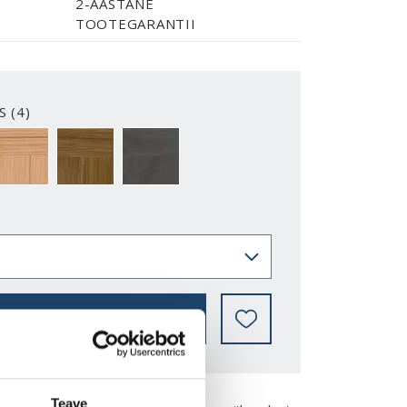
2-AASTANE
TOOTEGARANTII
S (4)
USVALMIS
VIIMISTLUSVALMIS LEPP
TERMOTÖÖDELDUD HAAB
MUST MÄND
LEIA EDASIMÜÜJA
Teave