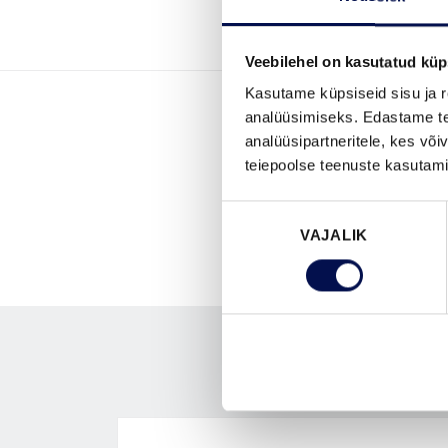
Veebilehel on kasutatud küp
Kasutame küpsiseid sisu ja r
analüüsimiseks. Edastame tea
analüüsipartneritele, kes võ
teiepoolse teenuste kasutami
Nõusoleku
VAJALIK
valik