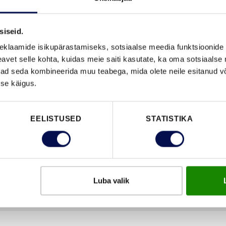
VAATA B
siseid.
eklaamide isikupärastamiseks, sotsiaalse meedia funktsioonide 
vet selle kohta, kuidas meie saiti kasutate, ka oma sotsiaalse 
FUNKTSIOONID
ivad seda kombineerida muu teabega, mida olete neile esitanud 
se käigus.
EELISTUSED
STATISTIKA
Luba valik