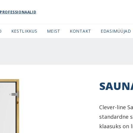
PROFESSIONAALID
O
KESTLIKKUS
MEIST
KONTAKT
EDASIMÜÜJAD
SAUNA
Clever-line S
standardne s
klaasuks on l