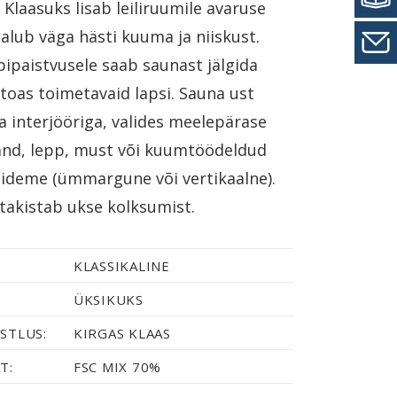
 Klaasuks lisab leiliruumile avaruse
alub väga hästi kuuma ja niiskust.
bipaistvusele saab saunast jälgida
toas toimetavaid lapsi. Sauna ust
a interjööriga, valides meelepärase
änd, lepp, must või kuumtöödeldud
pideme (ümmargune või vertikaalne).
 takistab ukse kolksumist.
KLASSIKALINE
ÜKSIKUKS
STLUS:
KIRGAS KLAAS
T:
FSC MIX 70%