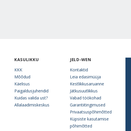
KASULIKKU
JELD-WEN
KKK
Kontaktid
Mõõdud
Leia edasimüüja
Käelisus
Kestlikkusaruanne
Paigaldusjuhendid
Jätkusuutlikkus
Kuidas valida ust?
Vabad töökohad
Allalaadimiskeskus
Garantiitingimused
Privaatsuspõhimõtted
Küpsiste kasutamise
põhimõtted