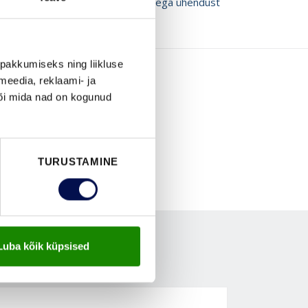
ROŠÜÜRE
Võta meiega ühendust
pakkumiseks ning liikluse
meedia, reklaami- ja
või mida nad on kogunud
TURUSTAMINE
Luba kõik küpsised