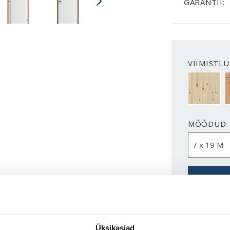
GARANTII:
VIIMISTLU
VIIMISTL
MÕÕDUD
Üksikasjad