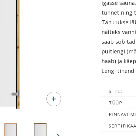
igasse sauna.
tunnet ning t
Tänu ukse lä
näiteks vanni
saab sobitad
puitlengi (m
haab) ja käe
Lengi tihend
STIIL:
TÜÜP:
PINNAVIIMI
SERTIFIKAA