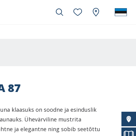
 87
auna klaasuks on soodne ja esinduslik
aunauks. Ühevärviline mustrita
ihtne ja elegantne ning sobib seetõttu