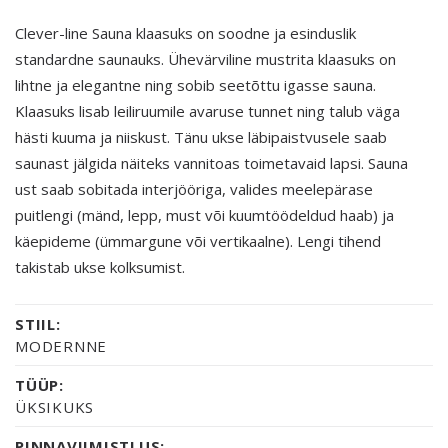
Clever-line Sauna klaasuks on soodne ja esinduslik
standardne saunauks. Ühevärviline mustrita klaasuks on
lihtne ja elegantne ning sobib seetõttu igasse sauna.
Klaasuks lisab leiliruumile avaruse tunnet ning talub väga
hästi kuuma ja niiskust. Tänu ukse läbipaistvusele saab
saunast jälgida näiteks vannitoas toimetavaid lapsi. Sauna
ust saab sobitada interjööriga, valides meelepärase
puitlengi (mänd, lepp, must või kuumtöödeldud haab) ja
käepideme (ümmargune või vertikaalne). Lengi tihend
takistab ukse kolksumist.
STIIL:
MODERNNE
TÜÜP:
ÜKSIKUKS
PINNAVIIMISTLUS: