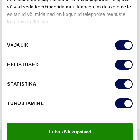
LEIA EDASIMÜÜJA
võivad seda kombineerida muu teabega, mida olete neile
esitanud või mida nad on kogunud teiepoolse teenuste
kasutamise käigus.
VAATA
Võta meiega
BROŠÜÜRE
ühendust
Nõusoleku
VAJALIK
valik
EELISTUSED
FUNKTSIOONID
STATISTIKA
TURUSTAMINE
Luba kõik küpsised