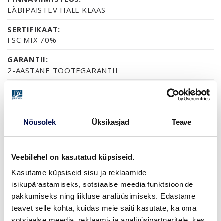
LÄBIPAISTEV HALL KLAAS
SERTIFIKAAT:
FSC MIX 70%
GARANTII:
2-AASTANE TOOTEGARANTII
VIIMISTLUS (4)
Nõusolek
Üksikasjad
Teave
VIIMISTLUSVALMIS
VIIMISTLUSVALMIS LEPP
TERMOTÖÖDELDUD HAAB
MUST MÄND
Veebilehel on kasutatud küpsiseid.
MÕÕDUD
Kasutame küpsiseid sisu ja reklaamide
isikupärastamiseks, sotsiaalse meedia funktsioonide
pakkumiseks ning liikluse analüüsimiseks. Edastame
teavet selle kohta, kuidas meie saiti kasutate, ka oma
sotsiaalse meedia, reklaami- ja analüüsipartneritele, kes