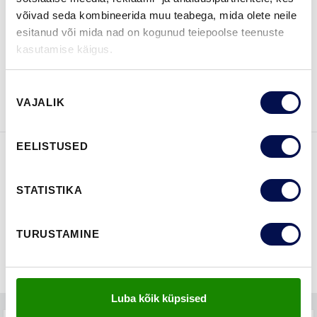
LEIA EDASIMÜÜJA
võivad seda kombineerida muu teabega, mida olete neile
esitanud või mida nad on kogunud teiepoolse teenuste
kasutamise käigus.
VAATA
Võta meiega
BROŠÜÜRE
ühendust
Nõusoleku
VAJALIK
valik
EELISTUSED
FUNKTSIOONID
STATISTIKA
TURUSTAMINE
Luba kõik küpsised