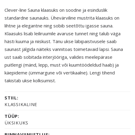
Clever-line Sauna klaasuks on soodne ja esinduslik
standardne saunauks. Ühevärviline mustrita klaasuks on
lihtne ja elegantne ning sobib seetõttu igasse sauna.
Klaasuks lisab leiliruumile avaruse tunnet ning talub väga
hästi kuuma ja niiskust. Tänu ukse läbipaistvusele saab
saunast jälgida näiteks vannitoas toimetavaid lapsi. Sauna
ust saab sobitada interjööriga, valides meelepärase
puitlengi (mänd, lepp, must või kuumtöödeldud haab) ja
käepideme (ümmargune või vertikaalne). Lengi tihend
takistab ukse kolksumist.
STIIL:
KLASSIKALINE
TÜÜP:
ÜKSIKUKS
PINNAVIIMISTLUS: