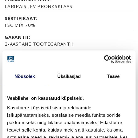
LÄBIPAISTEV PRONKSKLAAS
SERTIFIKAAT:
FSC MIX 70%
GARANTII:
2-AASTANE TOOTEGARANTII
VIIMISTLUS (4)
Nõusolek
Üksikasjad
Teave
VIIMISTLUSVALMIS
VIIMISTLUSVALMIS LEPP
TERMOTÖÖDELDUD HAAB
MUST MÄND
Veebilehel on kasutatud küpsiseid.
MÕÕDUD
Kasutame küpsiseid sisu ja reklaamide
isikupärastamiseks, sotsiaalse meedia funktsioonide
pakkumiseks ning liikluse analüüsimiseks. Edastame
teavet selle kohta, kuidas meie saiti kasutate, ka oma
sotsiaalse meedia, reklaami- ja analüüsipartneritele, kes