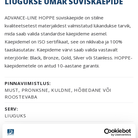
LIUGUKSE ÜMAR SÜVISKÄEPIDE
ADVANCE-LINE HOPPE süviskäepide on stiilne
kvaliteetsetest materjalidest valmistatud lükandukse tarvik,
mida saab valida standardse käepideme asemel.
Käepidemel on ISO sertifikaat, see on niklivaba ja 100%
taaskasutatav. Käepideme värvi saab valida vastavalt
interjöörile: Black, Bronze, Gold, Silver või Stainless. HOPPE-
käepidemetele on antud 10-aastane garantii.
PINNAVIIMISTLUS:
MUST, PRONKSNE, KULDNE, HÕBEDANE VÕI
ROOSTEVABA
SERV:
LIUGUKS
GARANTII:
2-AASTANE TOOTEGARANTII