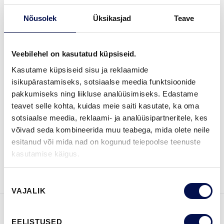
Nõusolek
Üksikasjad
Teave
VIIMISTLUS (5)
BLACK
BRONZE
GOLD
SILVER
STAINLESS
Veebilehel on kasutatud küpsiseid.
Kasutame küpsiseid sisu ja reklaamide
isikupärastamiseks, sotsiaalse meedia funktsioonide
pakkumiseks ning liikluse analüüsimiseks. Edastame
LEIA EDASIMÜÜJA
teavet selle kohta, kuidas meie saiti kasutate, ka oma
sotsiaalse meedia, reklaami- ja analüüsipartneritele, kes
võivad seda kombineerida muu teabega, mida olete neile
esitanud või mida nad on kogunud teiepoolse teenuste
VAATA
Võta meiega
kasutamise käigus.
BROŠÜÜRE
ühendust
Nõusoleku
VAJALIK
valik
FUNKTSIOONID
EELISTUSED