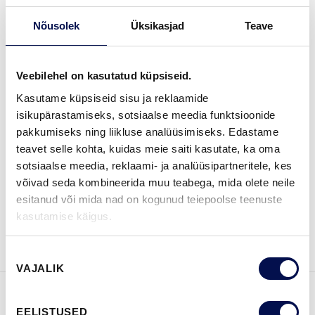
Nõusolek
Üksikasjad
Teave
VIIMISTLUS (5)
BLACK
BRONZE
GOLD
SILVER
STAINLESS
Veebilehel on kasutatud küpsiseid.
Kasutame küpsiseid sisu ja reklaamide
isikupärastamiseks, sotsiaalse meedia funktsioonide
pakkumiseks ning liikluse analüüsimiseks. Edastame
LEIA EDASIMÜÜJA
teavet selle kohta, kuidas meie saiti kasutate, ka oma
sotsiaalse meedia, reklaami- ja analüüsipartneritele, kes
võivad seda kombineerida muu teabega, mida olete neile
esitanud või mida nad on kogunud teiepoolse teenuste
VAATA
Võta meiega
kasutamise käigus.
BROŠÜÜRE
ühendust
Nõusoleku
VAJALIK
valik
FUNKTSIOONID
EELISTUSED