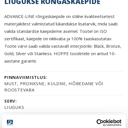
LIUGUKSE RÕNGASKÄEPIDE
ADVANCE-LINE rõngaskäepide on stiilne kvaliteetsetest
materjalidest valmistatud lükandukse lisatarvik, mida saab
valida standardse käepideme asemel. Tootel on ISO
sertifikaat, käepide on niklivaba ja 100% taaskasutatav.
Toote värvi saab valida vastavalt interjöörile: Black, Bronze,
Gold, Silver või Stainless. HOPPE toodetele on antud 10-
aastane garantii.
PINNAVIIMISTLUS:
MUST, PRONKSNE, KULDNE, HÕBEDANE VÕI
ROOSTEVABA
SERV:
LIUGUKS
GARANTII:
2-AASTANE TOOTEGARANTII