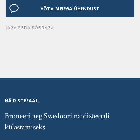
VÕTA MEIEGA ÜHENDUST
JAGA SEDA SÕBRAGA
NÄIDISTESAAL
Broneeri aeg Swedoori näidistesaali
külastamiseks