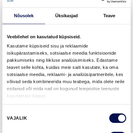
2-AASTANE TOOTEGARANTII
Nõusolek
Üksikasjad
Teave
VIIMISTLUS (5)
Veebilehel on kasutatud küpsiseid.
BLACK
BRONZE
GOLD
SILVER
STAINLESS
Kasutame küpsiseid sisu ja reklaamide
isikupärastamiseks, sotsiaalse meedia funktsioonide
pakkumiseks ning liikluse analüüsimiseks. Edastame
teavet selle kohta, kuidas meie saiti kasutate, ka oma
LEIA EDASIMÜÜJA
sotsiaalse meedia, reklaami- ja analüüsipartneritele, kes
võivad seda kombineerida muu teabega, mida olete neile
esitanud või mida nad on kogunud teiepoolse teenuste
kasutamise käigus.
VAATA
Võta meiega
BROŠÜÜRE
ühendust
Nõusoleku
VAJALIK
valik