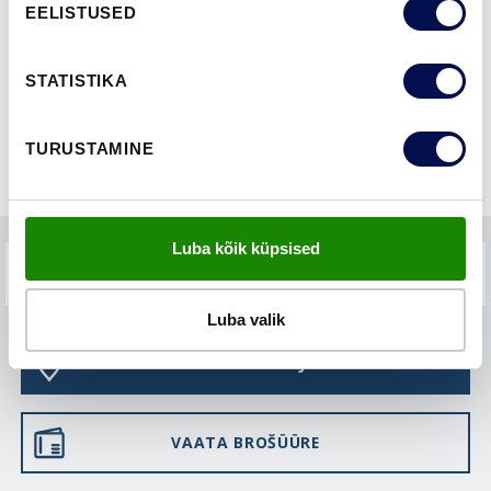
EELISTUSED
FUNKTSIOONID
STATISTIKA
TURUSTAMINE
Luba kõik küpsised
KKK-D
Luba valik
LEIA EDASIMÜÜJA
VAATA BROŠÜÜRE