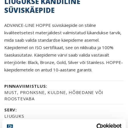
LIUGUKSE KANDILINE
SÜVISKÄEPIDE
ADVANCE-LINE HOPPE süviskäepide on stiilne
kvaliteetsetest materjalidest valmistatud lükandukse tarvik,
mida saab valida standardse käepideme asemel.
Käepidemel on ISO sertifikaat, see on niklivaba ja 100%
taaskasutatav. Käepideme värvi saab valida vastavalt
interjöörile: Black, Bronze, Gold, Silver või Stainless. HOPPE-
käepidemetele on antud 10-aastane garantii.
PINNAVIIMISTLUS:
MUST, PRONKSNE, KULDNE, HÕBEDANE VÕI
ROOSTEVABA
SERV:
LIUGUKS
GARANTII: