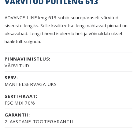
VÄRVITUD PUITLENG 613
ADVANCE-LINE leng 613 sobib suurepäraselt värvitud
siseuste lengiks. Selle kvaliteetse lengi nähtavad pinnad on
oksavabad. Lengi tihend isoleerib heli ja võimaldab uksel
hääletult sulguda.
PINNAVIIMISTLUS:
VÄRVITUD
SERV:
MANTELSERVAGA UKS
SERTIFIKAAT:
FSC MIX 70%
GARANTII:
2-AASTANE TOOTEGARANTII