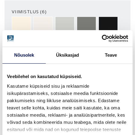
VIIMISTLUS (6)
NCS S0502-Y
NCS S0500-N
NCS S1502-G50Y
NCS S5500-N
NCS S9000-N
ROHKEM
Nõusolek
Üksikasjad
Teave
MÕÕDUD
Veebilehel on kasutatud küpsiseid.
Kasutame küpsiseid sisu ja reklaamide
isikupärastamiseks, sotsiaalse meedia funktsioonide
LEIA EDASIMÜÜJA
pakkumiseks ning liikluse analüüsimiseks. Edastame
teavet selle kohta, kuidas meie saiti kasutate, ka oma
sotsiaalse meedia, reklaami- ja analüüsipartneritele, kes
võivad seda kombineerida muu teabega, mida olete neile
VAATA
Võta meiega
esitanud või mida nad on kogunud teiepoolse teenuste
BROŠÜÜRE
ühendust