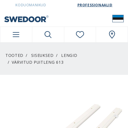
SWEDOORESTONIA NAVIGATION
KODUOMANIKUD
PROFESSIONAALID
TOOTED
SISEUKSED
LENGID
VÄRVITUD PUITLENG 613