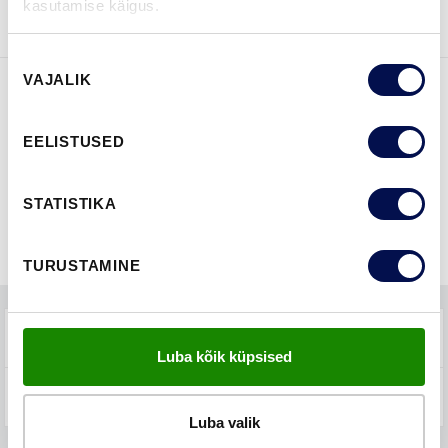
kasutamise käigus.
Nõusoleku
VAJALIK
valik
FUNKTSIOONID
EELISTUSED
STATISTIKA
TURUSTAMINE
TEHNILINE KIRJELDUS
Luba kõik küpsised
KKK-D
Luba valik