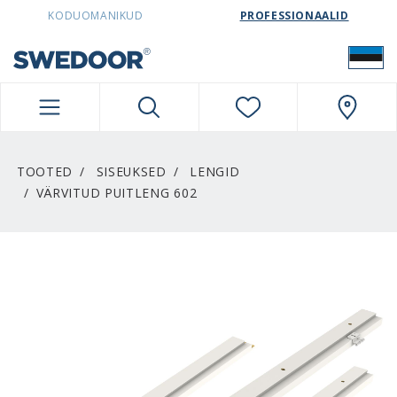
SWEDOORESTONIA NAVIGATION
KODUOMANIKUD
PROFESSIONAALID
TOOTED
SISEUKSED
LENGID
VÄRVITUD PUITLENG 602