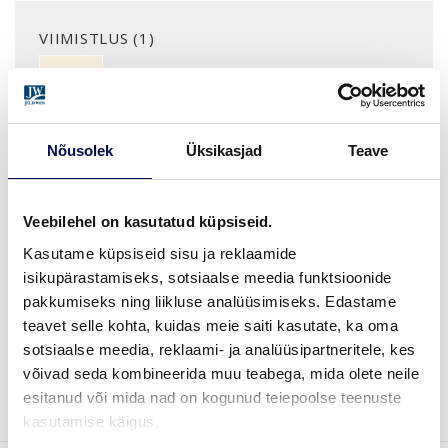
VIIMISTLUS (1)
NCS S0502-Y
Nõusolek
Üksikasjad
Teave
MÕÕDUD
Veebilehel on kasutatud küpsiseid.
Kasutame küpsiseid sisu ja reklaamide
LEIA EDASIMÜÜJA
isikupärastamiseks, sotsiaalse meedia funktsioonide
pakkumiseks ning liikluse analüüsimiseks. Edastame
teavet selle kohta, kuidas meie saiti kasutate, ka oma
sotsiaalse meedia, reklaami- ja analüüsipartneritele, kes
VAATA
Võta meiega
võivad seda kombineerida muu teabega, mida olete neile
BROŠÜÜRE
ühendust
esitanud või mida nad on kogunud teiepoolse teenuste
kasutamise käigus.