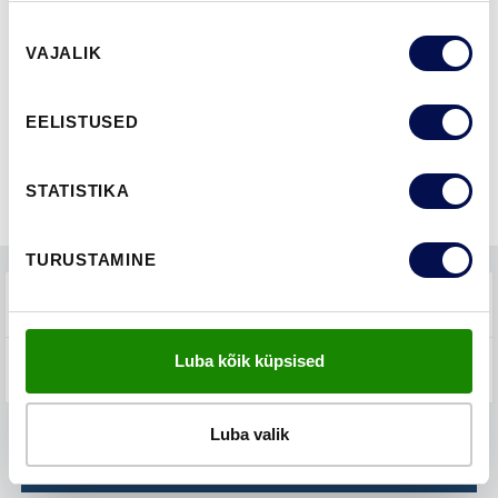
Nõusoleku
VAJALIK
FUNKTSIOONID
valik
EELISTUSED
STATISTIKA
TURUSTAMINE
TEHNILINE KIRJELDUS
Luba kõik küpsised
KKK-D
Luba valik
LEIA EDASIMÜÜJA