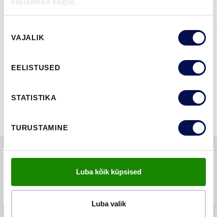
kasutamise käigus.
Nõusoleku
VAJALIK
valik
FUNKTSIOONID
EELISTUSED
STATISTIKA
TURUSTAMINE
TEHNILINE KIRJELDUS
Luba kõik küpsised
KKK-D
Luba valik