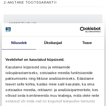
2-AASTANE TOOTEGARANTII
VIIMISTLUS (4)
TAMMESPOON, VERTIKAALNE
KASESPOON, VERTIKAALNE
PÄHKLISPOON, VERTIKAALNE
VALGE TAMMESPOON, V
Nõusolek
Üksikasjad
Teave
MÕÕDUD
Veebilehel on kasutatud küpsiseid.
Kasutame küpsiseid sisu ja reklaamide
isikupärastamiseks, sotsiaalse meedia funktsioonide
LEIA EDASIMÜÜJA
pakkumiseks ning liikluse analüüsimiseks. Edastame
teavet selle kohta, kuidas meie saiti kasutate, ka oma
sotsiaalse meedia, reklaami- ja analüüsipartneritele, kes
võivad seda kombineerida muu teabega, mida olete neile
VAATA
Võta meiega
esitanud või mida nad on kogunud teiepoolse teenuste
BROŠÜÜRE
ühendust