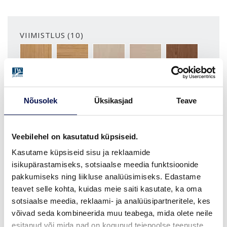
VIIMISTLUS (10)
TAMMESPOON, VERTIKAALNE
TAMMESPOON, HORISONTAALNE
KASESPOON, VERTIKAALNE
KASESPOON, HORISONT
PÄHKLISPOON,
Nõusolek
Üksikasjad
Teave
ROHKEM
MÕÕDUD
Veebilehel on kasutatud küpsiseid.
Kasutame küpsiseid sisu ja reklaamide
isikupärastamiseks, sotsiaalse meedia funktsioonide
pakkumiseks ning liikluse analüüsimiseks. Edastame
LEIA EDASIMÜÜJA
teavet selle kohta, kuidas meie saiti kasutate, ka oma
sotsiaalse meedia, reklaami- ja analüüsipartneritele, kes
võivad seda kombineerida muu teabega, mida olete neile
esitanud või mida nad on kogunud teiepoolse teenuste