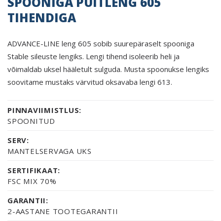
SPOONIGA PUITLENG 605
TIHENDIGA
ADVANCE-LINE leng 605 sobib suurepäraselt spooniga
Stable sileuste lengiks. Lengi tihend isoleerib heli ja
võimaldab uksel hääletult sulguda. Musta spoonukse lengiks
soovitame mustaks värvitud oksavaba lengi 613.
PINNAVIIMISTLUS:
SPOONITUD
SERV:
MANTELSERVAGA UKS
SERTIFIKAAT:
FSC MIX 70%
GARANTII:
2-AASTANE TOOTEGARANTII