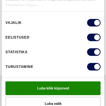
VAATA
Võta meiega
kasutamise käigus.
BROŠÜÜRE
ühendust
Nõusoleku
VAJALIK
valik
FUNKTSIOONID
EELISTUSED
STATISTIKA
TURUSTAMINE
TEHNILINE KIRJELDUS
Luba kõik küpsised
KKK-D
Luba valik