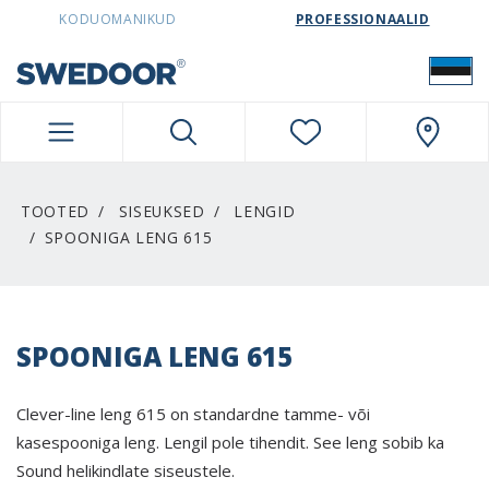
SWEDOORESTONIA NAVIGATION
KODUOMANIKUD
PROFESSIONAALID
TOOTED
SISEUKSED
LENGID
SPOONIGA LENG 615
SPOONIGA LENG 615
Clever-line leng 615 on standardne tamme- või
kasespooniga leng. Lengil pole tihendit. See leng sobib ka
Sound helikindlate siseustele.