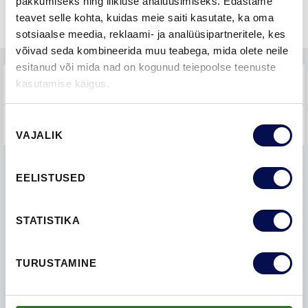
pakkumiseks ning liikluse analüüsimiseks. Edastame
teavet selle kohta, kuidas meie saiti kasutate, ka oma
sotsiaalse meedia, reklaami- ja analüüsipartneritele, kes
võivad seda kombineerida muu teabega, mida olete neile
esitanud või mida nad on kogunud teiepoolse teenuste
TEHNILINE KIRJELDUS
kasutamise käigus.
Nõusoleku
KKK-D
VAJALIK
valik
EELISTUSED
LEIA EDASIMÜÜJA
STATISTIKA
VAATA BROŠÜÜRE
TURUSTAMINE
VÕTA MEIEGA ÜHENDUST