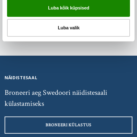
JAGA SEDA SÕBRAGA
Luba kõik küpsised
Luba valik
NÄIDISTESAAL
Broneeri aeg Swedoori näidistesaali
külastamiseks
BRONEERI KÜLASTUS