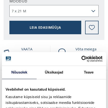
MÕÕDUD
LEIA EDASIMÜÜJA
VAATA
Võta meiega
BROŠÜÜRE
ühendust
Nõusolek
Üksikasjad
Teave
FUNKTSIOONID
Veebilehel on kasutatud küpsiseid.
Kasutame küpsiseid sisu ja reklaamide
isikupärastamiseks, sotsiaalse meedia funktsioonide