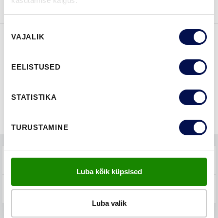
kasutamise käigus.
Nõusoleku
VAJALIK
valik
FUNKTSIOONID
EELISTUSED
STATISTIKA
TURUSTAMINE
TEHNILINE KIRJELDUS
Luba kõik küpsised
KKK-D
Luba valik