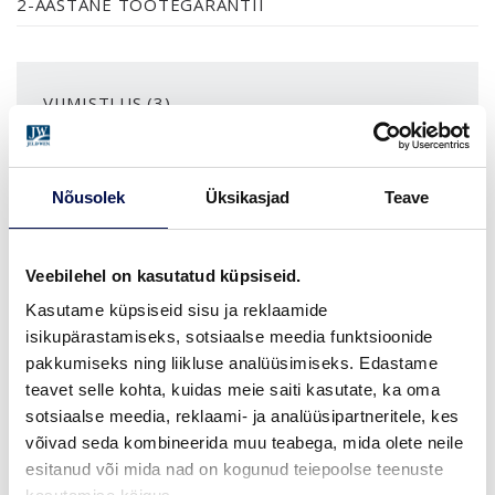
2-AASTANE TOOTEGARANTII
VIIMISTLUS (3)
NCS S0502-Y
NCS S0500-N
ERITOON (NCS S)
Nõusolek
Üksikasjad
Teave
MÕÕDUD
Veebilehel on kasutatud küpsiseid.
Kasutame küpsiseid sisu ja reklaamide
isikupärastamiseks, sotsiaalse meedia funktsioonide
LEIA EDASIMÜÜJA
pakkumiseks ning liikluse analüüsimiseks. Edastame
teavet selle kohta, kuidas meie saiti kasutate, ka oma
sotsiaalse meedia, reklaami- ja analüüsipartneritele, kes
võivad seda kombineerida muu teabega, mida olete neile
VAATA
Võta meiega
esitanud või mida nad on kogunud teiepoolse teenuste
BROŠÜÜRE
ühendust