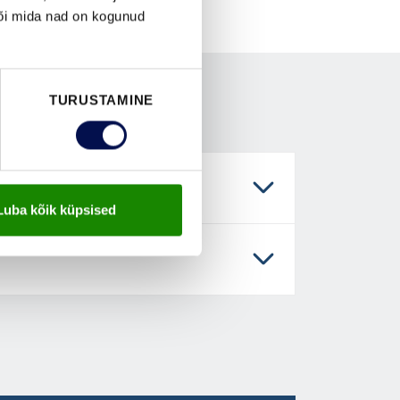
või mida nad on kogunud
TURUSTAMINE
Luba kõik küpsised