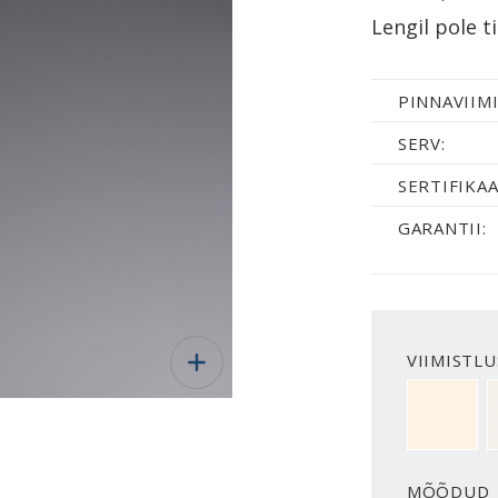
Lengil pole t
PINNAVIIMI
SERV:
SERTIFIKAA
GARANTII:
VIIMISTLU
NCS S050
MÕÕDUD