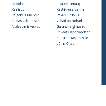
Mõõdud
Leia edasimüüja
Käelisus
Kestlikkusaruanne
Paigaldusjuhendid
Jätkusuutlikkus
Kuidas valida ust?
Vabad töökohad
Allalaadimiskeskus
Garantiitingimused
Privaatsuspõhimõtted
Küpsiste kasutamise
põhimõtted