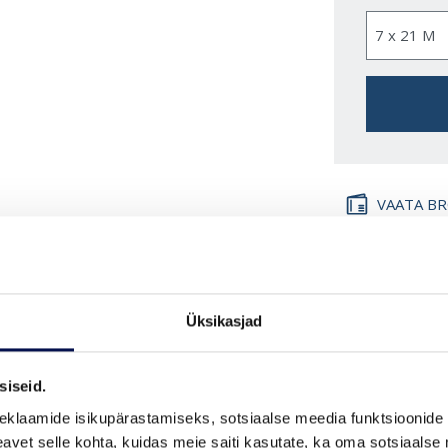
VAATA B
Üksikasjad
FUNKTSIOONID
siseid.
eklaamide isikupärastamiseks, sotsiaalse meedia funktsioonide 
vet selle kohta, kuidas meie saiti kasutate, ka oma sotsiaalse 