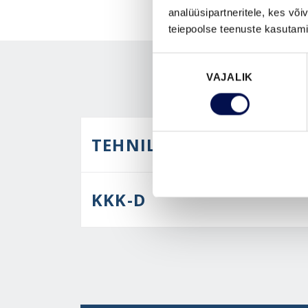
analüüsipartneritele, kes võ
teiepoolse teenuste kasutami
Nõusoleku
VAJALIK
valik
TEHNILINE KIRJELDUS
KKK-D