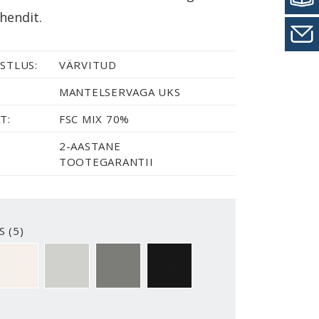
ihendit.
STLUS:
VÄRVITUD
MANTELSERVAGA UKS
T:
FSC MIX 70%
2-AASTANE
TOOTEGARANTII
S (5)
2-Y
NCS S0500-N
NCS S1502-G50Y
NCS S5500-N
NCS S9000-N