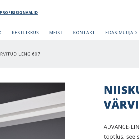
PROFESSIONAALID
O
KESTLIKKUS
MEIST
KONTAKT
EDASIMÜÜJAD
RVITUD LENG 607
NIIS
VÄRVI
ADVANCE-LINE
töötlus, see 