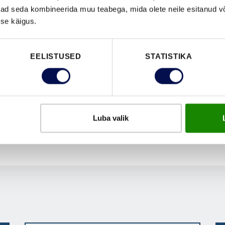
ivad seda kombineerida muu teabega, mida olete neile esitanud 
se käigus.
EELISTUSED
STATISTIKA
Luba valik