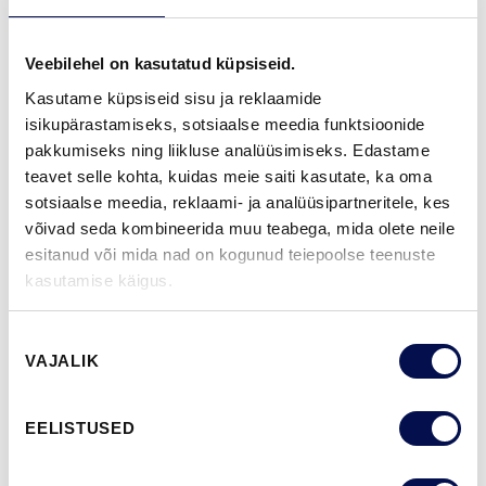
2-AASTANE TOOTEGARANTII
Veebilehel on kasutatud küpsiseid.
Kasutame küpsiseid sisu ja reklaamide
VIIMISTLUS (16)
isikupärastamiseks, sotsiaalse meedia funktsioonide
NCS S0502-Y
NCS S0500-N
NCS S1502-G50Y
NCS S5500-N
NCS S9000-N
pakkumiseks ning liikluse analüüsimiseks. Edastame
teavet selle kohta, kuidas meie saiti kasutate, ka oma
sotsiaalse meedia, reklaami- ja analüüsipartneritele, kes
võivad seda kombineerida muu teabega, mida olete neile
ROHKEM
esitanud või mida nad on kogunud teiepoolse teenuste
kasutamise käigus.
MÕÕDUD
Nõusoleku
VAJALIK
valik
LEIA EDASIMÜÜJA
EELISTUSED