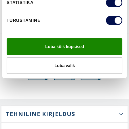
STATISTIKA
VAATA
Võta meiega
BROŠÜÜRE
ühendust
TURUSTAMINE
Luba kõik küpsised
FUNKTSIOONID
Luba valik
TEHNILINE KIRJELDUS