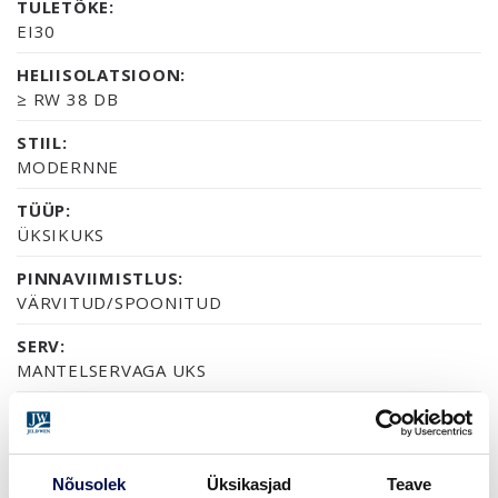
TULETÕKE:
EI30
HELIISOLATSIOON:
≥ RW 38 DB
STIIL:
MODERNNE
TÜÜP:
ÜKSIKUKS
PINNAVIIMISTLUS:
VÄRVITUD/SPOONITUD
SERV:
MANTELSERVAGA UKS
SERTIFIKAAT:
70% PEFC
GARANTII:
Nõusolek
Üksikasjad
Teave