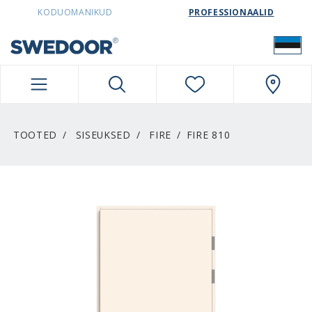
SWEDOORESTONIA NAVIGATION
KODUOMANIKUD
PROFESSIONAALID
TOOTED
SISEUKSED
FIRE
FIRE 810