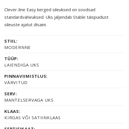
Clever-line Easy kerged sileuksed on soodsad
standardvaheuksed. Uks jäljendab Stable täispuidust
sileuste ajatut disaini.
STIIL:
MODERNNE
TÜÜP:
LAIENDIGA UKS
PINNAVIIMISTLUS:
VÄRVITUD
SERV:
MANTELSERVAGA UKS
KLAAS:
KIRGAS VÕI SATIINKLAAS
SERTIFIKAAT: