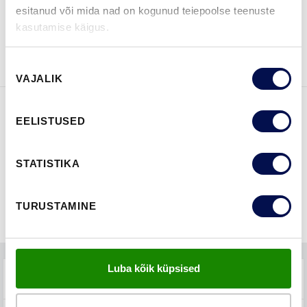
esitanud või mida nad on kogunud teiepoolse teenuste
VAATA
Võta meiega
kasutamise käigus.
BROŠÜÜRE
ühendust
Nõusoleku
VAJALIK
valik
EELISTUSED
FUNKTSIOONID
STATISTIKA
TURUSTAMINE
Luba kõik küpsised
TEHNILINE KIRJELDUS