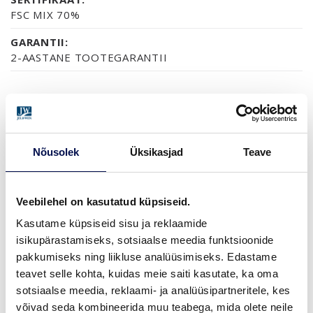
FSC MIX 70%
GARANTII:
2-AASTANE TOOTEGARANTII
VIIMISTLUS (1)
NCS S0502-Y
Nõusolek
Üksikasjad
Teave
MÕÕDUD
Veebilehel on kasutatud küpsiseid.
Kasutame küpsiseid sisu ja reklaamide
isikupärastamiseks, sotsiaalse meedia funktsioonide
pakkumiseks ning liikluse analüüsimiseks. Edastame
teavet selle kohta, kuidas meie saiti kasutate, ka oma
LEIA EDASIMÜÜJA
sotsiaalse meedia, reklaami- ja analüüsipartneritele, kes
võivad seda kombineerida muu teabega, mida olete neile