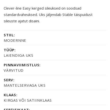
Clever-line Easy kerged sileuksed on soodsad
standardvaheuksed. Uks jäljendab Stable täispuidust
sileuste ajatut disaini.
STIIL:
MODERNNE
TÜÜP:
LAIENDIGA UKS
PINNAVIIMISTLUS:
VÄRVITUD
SERV:
MANTELSERVAGA UKS
KLAAS:
KIRGAS VÕI SATIINKLAAS
SERTIFIKAAT: