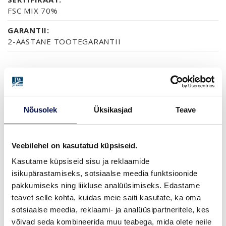
FSC MIX 70%
GARANTII:
2-AASTANE TOOTEGARANTII
VIIMISTLUS (1)
NCS S0502-Y
Nõusolek
Üksikasjad
Teave
MÕÕDUD
Veebilehel on kasutatud küpsiseid.
Kasutame küpsiseid sisu ja reklaamide
isikupärastamiseks, sotsiaalse meedia funktsioonide
pakkumiseks ning liikluse analüüsimiseks. Edastame
teavet selle kohta, kuidas meie saiti kasutate, ka oma
LEIA EDASIMÜÜJA
sotsiaalse meedia, reklaami- ja analüüsipartneritele, kes
võivad seda kombineerida muu teabega, mida olete neile