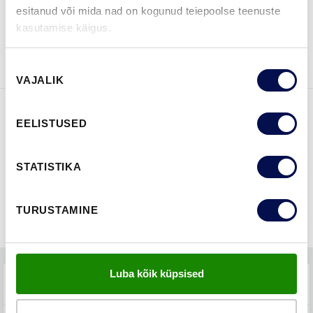
esitanud või mida nad on kogunud teiepoolse teenuste
VAATA
Võta meiega
kasutamise käigus.
BROŠÜÜRE
ühendust
Nõusoleku
VAJALIK
valik
EELISTUSED
FUNKTSIOONID
STATISTIKA
TURUSTAMINE
Luba kõik küpsised
TEHNILINE KIRJELDUS