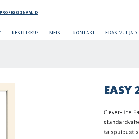
PROFESSIONAALID
O
KESTLIKKUS
MEIST
KONTAKT
EDASIMÜÜJAD
EASY 
Clever-line 
standardvahe
täispuidust si