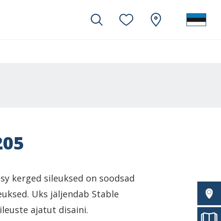
205
Easy kerged sileuksed on soodsad
uksed. Uks jäljendab Stable
leuste ajatut disaini.