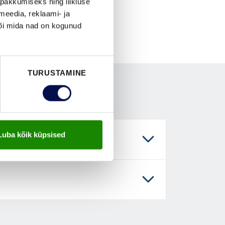
pakkumiseks ning liikluse
meedia, reklaami- ja
või mida nad on kogunud
TURUSTAMINE
Luba kõik küpsised