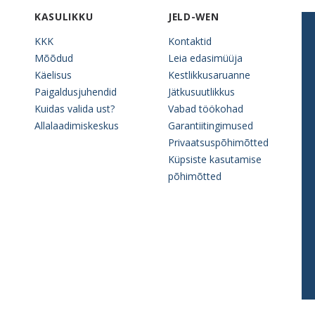
KASULIKKU
JELD-WEN
KKK
Kontaktid
Mõõdud
Leia edasimüüja
Käelisus
Kestlikkusaruanne
Paigaldusjuhendid
Jätkusuutlikkus
Kuidas valida ust?
Vabad töökohad
Allalaadimiskeskus
Garantiitingimused
Privaatsuspõhimõtted
Küpsiste kasutamise
põhimõtted