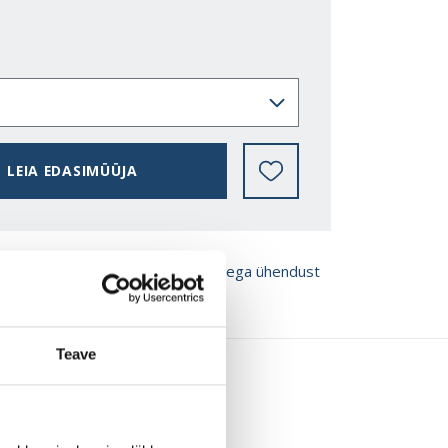
LEIA EDASIMÜÜJA
ROŠÜÜRE
Võta meiega ühendust
Teave