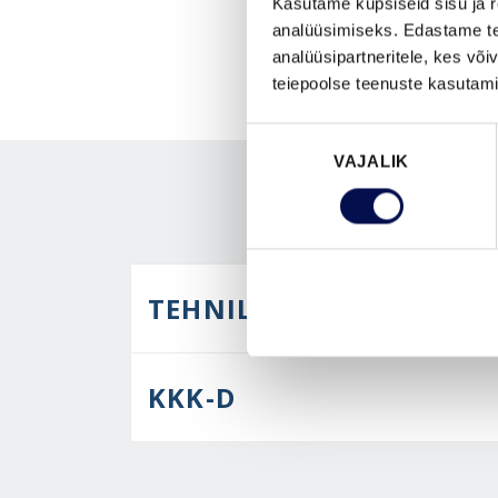
Kasutame küpsiseid sisu ja r
analüüsimiseks. Edastame tea
analüüsipartneritele, kes võ
teiepoolse teenuste kasutami
Nõusoleku
VAJALIK
valik
TEHNILINE KIRJELDUS
KKK-D