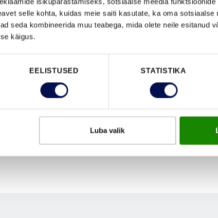
eklaamide isikupärastamiseks, sotsiaalse meedia funktsioonide 
vet selle kohta, kuidas meie saiti kasutate, ka oma sotsiaalse 
ivad seda kombineerida muu teabega, mida olete neile esitanud 
se käigus.
EELISTUSED
STATISTIKA
Luba valik