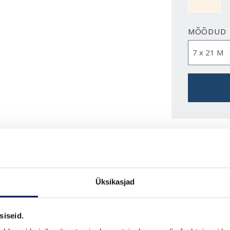
MÕÕDUD
VAATA B
Üksikasjad
FUNKTSIOONID
siseid.