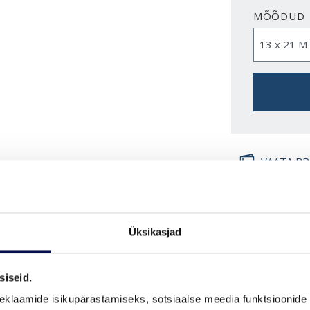
MÕÕDUD
VAATA B
Üksikasjad
FUNKTSIOONID
siseid.
eklaamide isikupärastamiseks, sotsiaalse meedia funktsioonide 