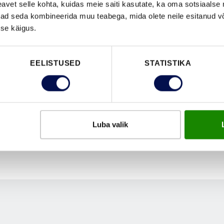
vet selle kohta, kuidas meie saiti kasutate, ka oma sotsiaalse 
ivad seda kombineerida muu teabega, mida olete neile esitanud 
se käigus.
EELISTUSED
STATISTIKA
Luba valik