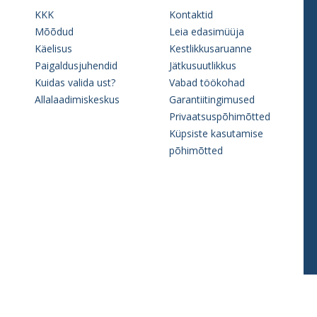
KKK
Kontaktid
Mõõdud
Leia edasimüüja
Käelisus
Kestlikkusaruanne
Paigaldusjuhendid
Jätkusuutlikkus
Kuidas valida ust?
Vabad töökohad
Allalaadimiskeskus
Garantiitingimused
Privaatsuspõhimõtted
Küpsiste kasutamise
põhimõtted