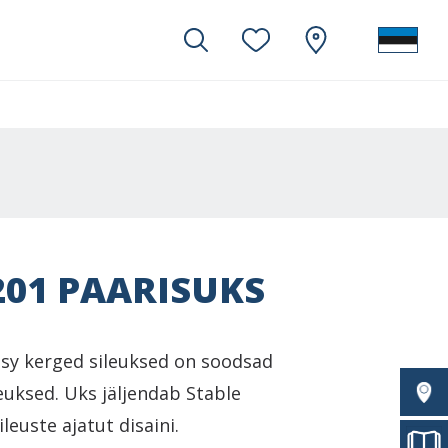
201 PAARISUKS
Easy kerged sileuksed on soodsad
uksed. Uks jäljendab Stable
leuste ajatut disaini.