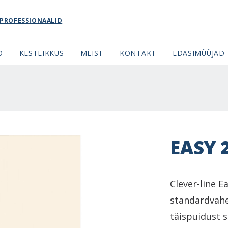
PROFESSIONAALID
O
KESTLIKKUS
MEIST
KONTAKT
EDASIMÜÜJAD
EASY 
Clever-line 
standardvahe
täispuidust si