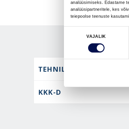
analüüsimiseks. Edastame tea
analüüsipartneritele, kes võ
teiepoolse teenuste kasutami
Nõusoleku
VAJALIK
valik
TEHNILINE KIRJELDUS
KKK-D