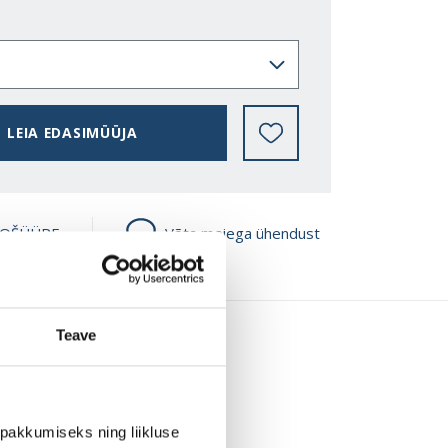
LEIA EDASIMÜÜJA
ROŠÜÜRE
Võta meiega ühendust
Teave
pakkumiseks ning liikluse