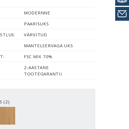
MODERNNE
PAARISUKS
STLUS:
VÄRVITUD
MANTELSERVAGA UKS
T:
FSC MIX 70%
2-AASTANE
TOOTEGARANTII
S (2)
2-Y
TAMMESPOON, VERTIKAALNE