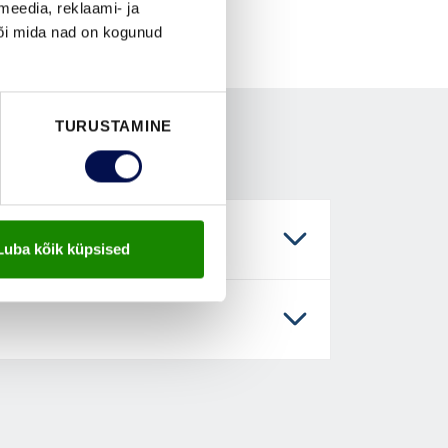
meedia, reklaami- ja
või mida nad on kogunud
TURUSTAMINE
Luba kõik küpsised