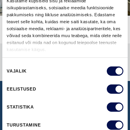
Kasutame küpsiseid sisu ja reklaamide
isikupärastamiseks, sotsiaalse meedia funktsioonide
pakkumiseks ning liikluse analüüsimiseks. Edastame
teavet selle kohta, kuidas meie saiti kasutate, ka oma
sotsiaalse meedia, reklaami- ja analüüsipartneritele, kes
võivad seda kombineerida muu teabega, mida olete neile
esitanud või mida nad on kogunud teiepoolse teenuste
kasutamise käigus.
Nõusoleku
VAJALIK
valik
EELISTUSED
NÄIDISTESAAL
STATISTIKA
Broneeri aeg Swedoori näidistesaali
külastamiseks
TURUSTAMINE