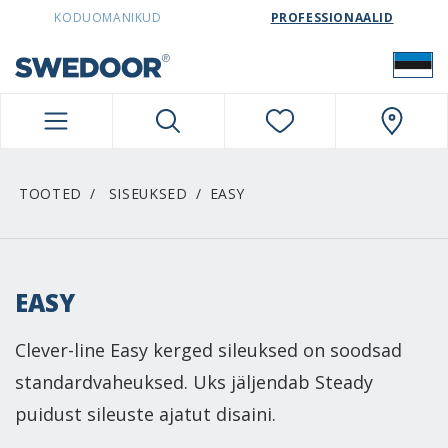
SWEDOORESTONIA NAVIGATION
KODUOMANIKUD
PROFESSIONAALID
TOOTED
SISEUKSED
EASY
EASY
Clever-line Easy kerged sileuksed on soodsad
standardvaheuksed. Uks jäljendab Steady
puidust sileuste ajatut disaini.