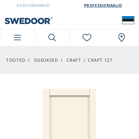
SWEDOORESTONIA NAVIGATION
KODUOMANIKUD
PROFESSIONAALID
TOOTED
SISEUKSED
CRAFT
CRAFT 127