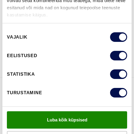
võivad seda kombineerida muu teabega, mida olete neile
esitanud või mida nad on kogunud teiepoolse teenuste
kasutamise käigus.
LEIA EDASIMÜÜJA
Nõusoleku
VAJALIK
valik
VAATA
Võta meiega
EELISTUSED
BROŠÜÜRE
ühendust
STATISTIKA
TURUSTAMINE
FUNKTSIOONID
Luba kõik küpsised