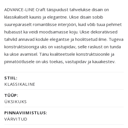
ADVANCE-LINE Craft täispuidust tahvelukse disain on
klassikaliselt kaunis ja elegantne. Ukse disain sobib
suurepäraselt romantilisse interjööri, kuid võib tuua pehmet
hubasust ka veidi moodsamasse koju. Ukse dekoratiivsed
tahvlid annavad kodule elegantse ja hoolitsetud ilme. Tugeva
konstruktsiooniga uks on vastupidav, selle raskust on tunda
ka ukse avamisel. Tänu kvaliteetsele konstruktsioonile ja
pinnatöötlusele on uks toekas, vastupidav ja kauakestev.
STIIL:
KLASSIKALINE
TÜÜP:
ÜKSIKUKS
PINNAVIIMISTLUS:
VÄRVITUD