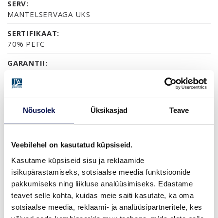
SERV:
MANTELSERVAGA UKS
SERTIFIKAAT:
70% PEFC
GARANTII:
2-AASTANE TOOTEGARANTII
Nõusolek
Üksikasjad
Teave
VIIMISTLUS (6)
NCS S0502-Y
NCS S0500-N
NCS S1502-G50Y
NCS S5500-N
NCS S9000-N
Veebilehel on kasutatud küpsiseid.
Kasutame küpsiseid sisu ja reklaamide
isikupärastamiseks, sotsiaalse meedia funktsioonide
ROHKEM
pakkumiseks ning liikluse analüüsimiseks. Edastame
teavet selle kohta, kuidas meie saiti kasutate, ka oma
MÕÕDUD
sotsiaalse meedia, reklaami- ja analüüsipartneritele, kes