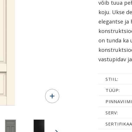
võib tuua p
koju. Ukse d
elegantse ja 
konstruktsio
on tunda ka 
konstruktsioo
vastupidav j
STIIL:
TÜÜP:
PINNAVIIMI
SERV:
SERTIFIKAA