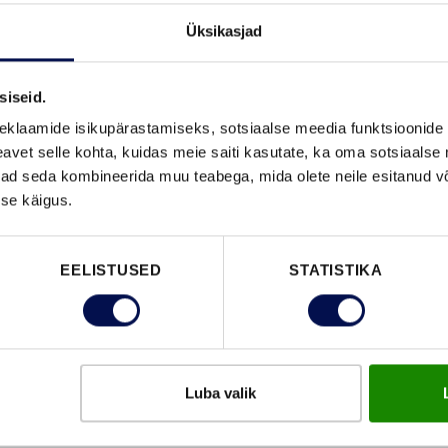
Üksikasjad
VAATA B
siseid.
eklaamide isikupärastamiseks, sotsiaalse meedia funktsioonide 
vet selle kohta, kuidas meie saiti kasutate, ka oma sotsiaalse 
ivad seda kombineerida muu teabega, mida olete neile esitanud 
FUNKTSIOONID
se käigus.
EELISTUSED
STATISTIKA
Luba valik