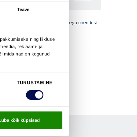
Teave
ROŠÜÜRE
Võta meiega ühendust
pakkumiseks ning liikluse
meedia, reklaami- ja
või mida nad on kogunud
TURUSTAMINE
Luba kõik küpsised