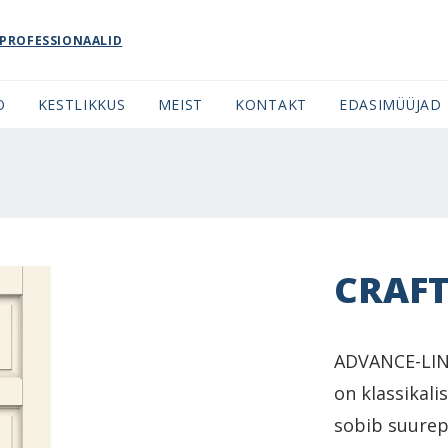
PROFESSIONAALID
O
KESTLIKKUS
MEIST
KONTAKT
EDASIMÜÜJAD
CRAFT
ADVANCE-LINE
on klassikali
sobib suurepä