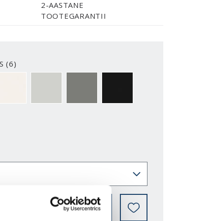
2-AASTANE
TOOTEGARANTII
S (6)
2-Y
NCS S0500-N
NCS S1502-G50Y
NCS S5500-N
NCS S9000-N
LEIA EDASIMÜÜJA