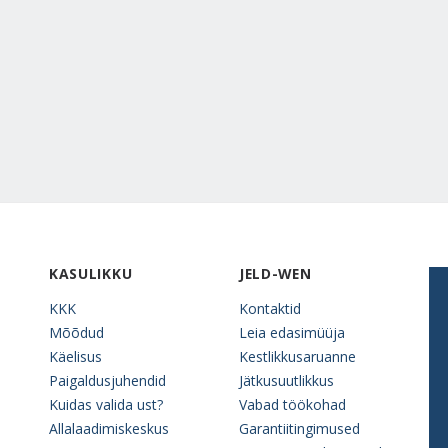
KASULIKKU
JELD-WEN
KKK
Kontaktid
Mõõdud
Leia edasimüüja
Käelisus
Kestlikkusaruanne
Paigaldusjuhendid
Jätkusuutlikkus
Kuidas valida ust?
Vabad töökohad
Allalaadimiskeskus
Garantiitingimused