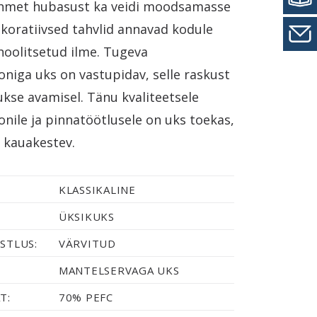
ehmet hubasust ka veidi moodsamasse
ekoratiivsed tahvlid annavad kodule
hoolitsetud ilme. Tugeva
oniga uks on vastupidav, selle raskust
ukse avamisel. Tänu kvaliteetsele
nile ja pinnatöötlusele on uks toekas,
a kauakestev.
KLASSIKALINE
ÜKSIKUKS
STLUS:
VÄRVITUD
MANTELSERVAGA UKS
T:
70% PEFC