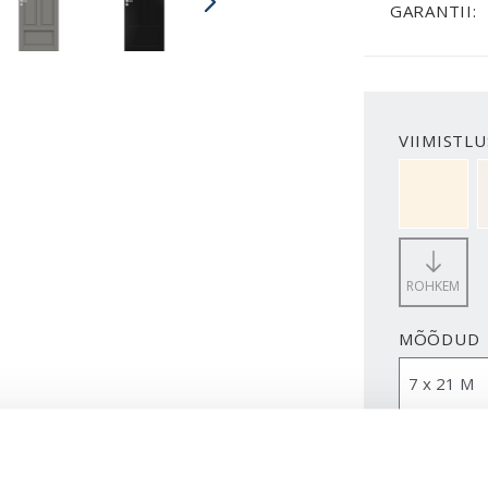
GARANTII:
VIIMISTLU
NCS S050
ROHKEM
MÕÕDUD