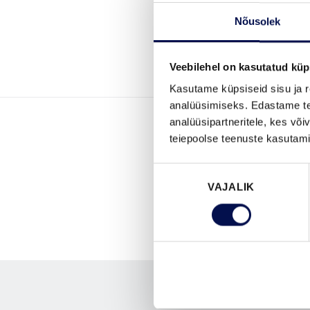
Nõusolek
Veebilehel on kasutatud küp
Kasutame küpsiseid sisu ja r
analüüsimiseks. Edastame tea
analüüsipartneritele, kes võ
teiepoolse teenuste kasutami
Nõusoleku
VAJALIK
valik