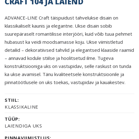
CRAFT 104 JA LAIEND
ADVANCE-LINE Craft täispuidust tahvelukse disain on
klassikaliselt kaunis ja elegantne. Ukse disain sobib
suurepäraselt romantilisse interjööri, kuid võib tuua pehmet
hubasust ka veidi moodsamasse koju. Ukse viimistletud
detailid – dekoratiivsed tahvlid ja elegantsed klaaside raamid
– annavad kodule stiilse ja hoolitsetud ilme. Tugeva
konstruktsiooniga uks on vastupidav, selle raskust on tunda
ka ukse avamisel. Tänu kvaliteetsele konstruktsioonile ja
pinnatöötlusele on uks toekas, vastupidav ja kauakestev.
STIIL:
KLASSIKALINE
TÜÜP:
LAIENDIGA UKS
PINNAVIIMISTLUS: