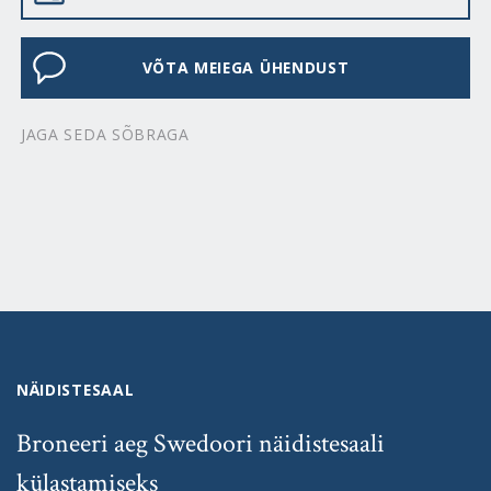
VÕTA MEIEGA ÜHENDUST
JAGA SEDA SÕBRAGA
NÄIDISTESAAL
Broneeri aeg Swedoori näidistesaali
külastamiseks