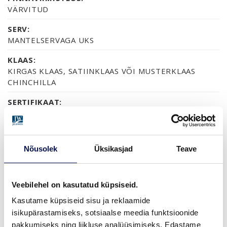
VÄRVITUD
SERV:
MANTELSERVAGA UKS
KLAAS:
KIRGAS KLAAS, SATIINKLAAS VÕI MUSTERKLAAS
CHINCHILLA
SERTIFIKAAT:
70% PEFC
GARANTII:
2-AASTANE TOOTEGARANTII
Nõusolek
Üksikasjad
Teave
Veebilehel on kasutatud küpsiseid.
VIIMISTLUS (6)
Kasutame küpsiseid sisu ja reklaamide
NCS S0502-Y
NCS S0500-N
NCS S1502-G50Y
NCS S5500-N
NCS S9000-N
isikupärastamiseks, sotsiaalse meedia funktsioonide
pakkumiseks ning liikluse analüüsimiseks. Edastame