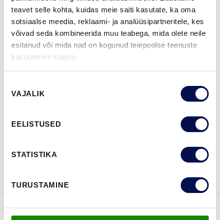
teavet selle kohta, kuidas meie saiti kasutate, ka oma
sotsiaalse meedia, reklaami- ja analüüsipartneritele, kes
ROHKEM
võivad seda kombineerida muu teabega, mida olete neile
esitanud või mida nad on kogunud teiepoolse teenuste
MÕÕDUD
kasutamise käigus.
Nõusoleku
VAJALIK
valik
LEIA EDASIMÜÜJA
EELISTUSED
VAATA
Võta meiega
STATISTIKA
BROŠÜÜRE
ühendust
TURUSTAMINE