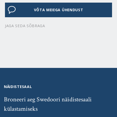
VÕTA MEIEGA ÜHENDUST
JAGA SEDA SÕBRAGA
NÄIDISTESAAL
Broneeri aeg Swedoori näidistesaali
külastamiseks