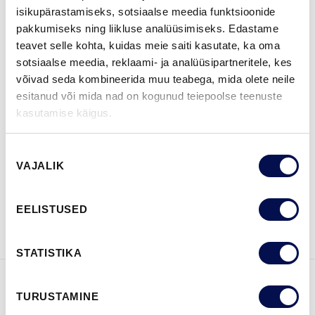
isikupärastamiseks, sotsiaalse meedia funktsioonide
ROHKEM
pakkumiseks ning liikluse analüüsimiseks. Edastame
teavet selle kohta, kuidas meie saiti kasutate, ka oma
MÕÕDUD
sotsiaalse meedia, reklaami- ja analüüsipartneritele, kes
võivad seda kombineerida muu teabega, mida olete neile
esitanud või mida nad on kogunud teiepoolse teenuste
kasutamise käigus.
LEIA EDASIMÜÜJA
Nõusoleku
VAJALIK
valik
VAATA
Võta meiega
EELISTUSED
BROŠÜÜRE
ühendust
STATISTIKA
TURUSTAMINE
FUNKTSIOONID