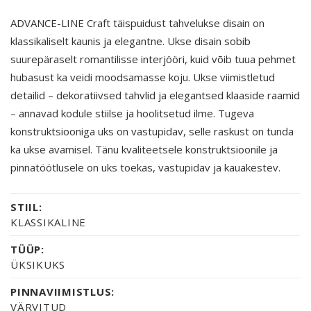
ADVANCE-LINE Craft täispuidust tahvelukse disain on
klassikaliselt kaunis ja elegantne. Ukse disain sobib
suurepäraselt romantilisse interjööri, kuid võib tuua pehmet
hubasust ka veidi moodsamasse koju. Ukse viimistletud
detailid – dekoratiivsed tahvlid ja elegantsed klaaside raamid
– annavad kodule stiilse ja hoolitsetud ilme. Tugeva
konstruktsiooniga uks on vastupidav, selle raskust on tunda
ka ukse avamisel. Tänu kvaliteetsele konstruktsioonile ja
pinnatöötlusele on uks toekas, vastupidav ja kauakestev.
STIIL:
KLASSIKALINE
TÜÜP:
ÜKSIKUKS
PINNAVIIMISTLUS:
VÄRVITUD