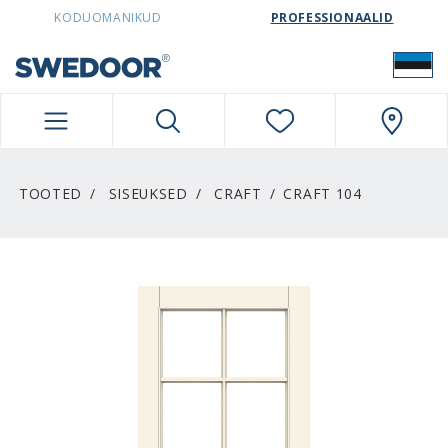
SWEDOORESTONIA NAVIGATION
KODUOMANIKUD
PROFESSIONAALID
TOOTED
SISEUKSED
CRAFT
CRAFT 104