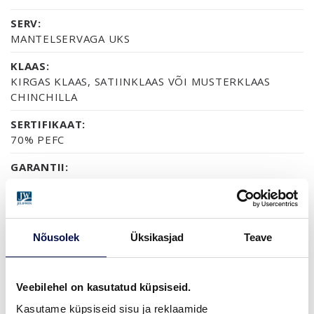
SERV:
MANTELSERVAGA UKS
KLAAS:
KIRGAS KLAAS, SATIINKLAAS VÕI MUSTERKLAAS
CHINCHILLA
SERTIFIKAAT:
70% PEFC
GARANTII:
2-AASTANE TOOTEGARANTII
Nõusolek
Üksikasjad
Teave
VIIMISTLUS (6)
NCS S0502-Y
NCS S0500-N
NCS S1502-G50Y
NCS S5500-N
NCS S9000-N
Veebilehel on kasutatud küpsiseid.
Kasutame küpsiseid sisu ja reklaamide