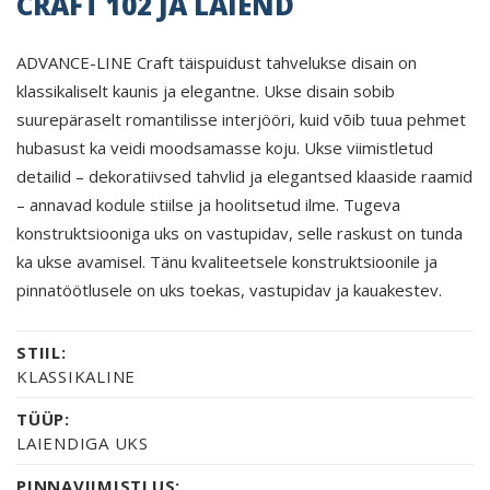
CRAFT 102 JA LAIEND
ADVANCE-LINE Craft täispuidust tahvelukse disain on
klassikaliselt kaunis ja elegantne. Ukse disain sobib
suurepäraselt romantilisse interjööri, kuid võib tuua pehmet
hubasust ka veidi moodsamasse koju. Ukse viimistletud
detailid – dekoratiivsed tahvlid ja elegantsed klaaside raamid
– annavad kodule stiilse ja hoolitsetud ilme. Tugeva
konstruktsiooniga uks on vastupidav, selle raskust on tunda
ka ukse avamisel. Tänu kvaliteetsele konstruktsioonile ja
pinnatöötlusele on uks toekas, vastupidav ja kauakestev.
STIIL:
KLASSIKALINE
TÜÜP:
LAIENDIGA UKS
PINNAVIIMISTLUS: