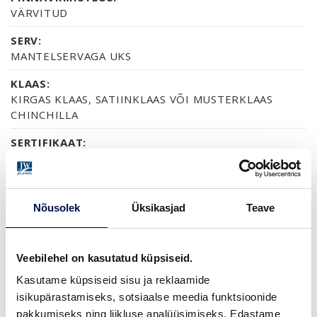
VÄRVITUD
SERV:
MANTELSERVAGA UKS
KLAAS:
KIRGAS KLAAS, SATIINKLAAS VÕI MUSTERKLAAS
CHINCHILLA
SERTIFIKAAT:
70% PEFC
GARANTII:
2-AASTANE TOOTEGARANTII
Nõusolek
Üksikasjad
Teave
Veebilehel on kasutatud küpsiseid.
VIIMISTLUS (6)
Kasutame küpsiseid sisu ja reklaamide
NCS S0502-Y
NCS S0500-N
NCS S1502-G50Y
NCS S5500-N
NCS S9000-N
isikupärastamiseks, sotsiaalse meedia funktsioonide
pakkumiseks ning liikluse analüüsimiseks. Edastame