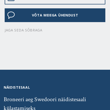
VÕTA MEIEGA ÜHENDUST
JAGA SEDA SÕBRAGA
NÄIDISTESAAL
Broneeri aeg Swedoori näidistesaali
külastamiseks