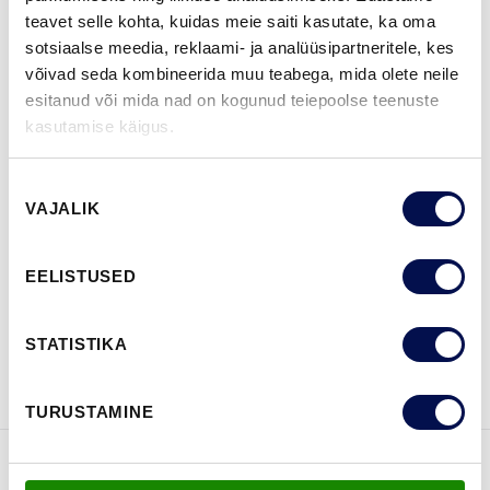
teavet selle kohta, kuidas meie saiti kasutate, ka oma
sotsiaalse meedia, reklaami- ja analüüsipartneritele, kes
ROHKEM
võivad seda kombineerida muu teabega, mida olete neile
esitanud või mida nad on kogunud teiepoolse teenuste
MÕÕDUD
kasutamise käigus.
Nõusoleku
VAJALIK
valik
LEIA EDASIMÜÜJA
EELISTUSED
VAATA
Võta meiega
STATISTIKA
BROŠÜÜRE
ühendust
TURUSTAMINE