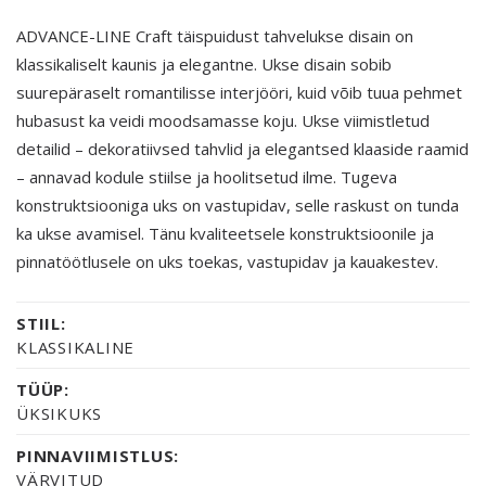
ADVANCE-LINE Craft täispuidust tahvelukse disain on
klassikaliselt kaunis ja elegantne. Ukse disain sobib
suurepäraselt romantilisse interjööri, kuid võib tuua pehmet
hubasust ka veidi moodsamasse koju. Ukse viimistletud
detailid – dekoratiivsed tahvlid ja elegantsed klaaside raamid
– annavad kodule stiilse ja hoolitsetud ilme. Tugeva
konstruktsiooniga uks on vastupidav, selle raskust on tunda
ka ukse avamisel. Tänu kvaliteetsele konstruktsioonile ja
pinnatöötlusele on uks toekas, vastupidav ja kauakestev.
STIIL:
KLASSIKALINE
TÜÜP:
ÜKSIKUKS
PINNAVIIMISTLUS:
VÄRVITUD