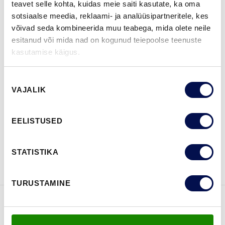
teavet selle kohta, kuidas meie saiti kasutate, ka oma
sotsiaalse meedia, reklaami- ja analüüsipartneritele, kes
ROHKEM
võivad seda kombineerida muu teabega, mida olete neile
esitanud või mida nad on kogunud teiepoolse teenuste
MÕÕDUD
kasutamise käigus.
Nõusoleku
VAJALIK
valik
LEIA EDASIMÜÜJA
EELISTUSED
VAATA
Võta meiega
STATISTIKA
BROŠÜÜRE
ühendust
TURUSTAMINE
FUNKTSIOONID