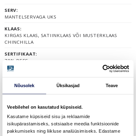
SERV:
MANTELSERVAGA UKS
KLAAS:
KIRGAS KLAAS, SATIINKLAAS VÕI MUSTERKLAAS
CHINCHILLA
SERTIFIKAAT:
70% PEFC
GARANTII:
2-AASTANE TOOTEGARANTII
Nõusolek
Üksikasjad
Teave
VIIMISTLUS (6)
Veebilehel on kasutatud küpsiseid.
NCS S0502-Y
NCS S0500-N
NCS S1502-G50Y
NCS S5500-N
NCS S9000-N
Kasutame küpsiseid sisu ja reklaamide
isikupärastamiseks, sotsiaalse meedia funktsioonide
pakkumiseks ning liikluse analüüsimiseks. Edastame