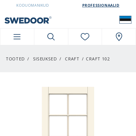
SWEDOORESTONIA NAVIGATION
KODUOMANIKUD
PROFESSIONAALID
TOOTED
SISEUKSED
CRAFT
CRAFT 102