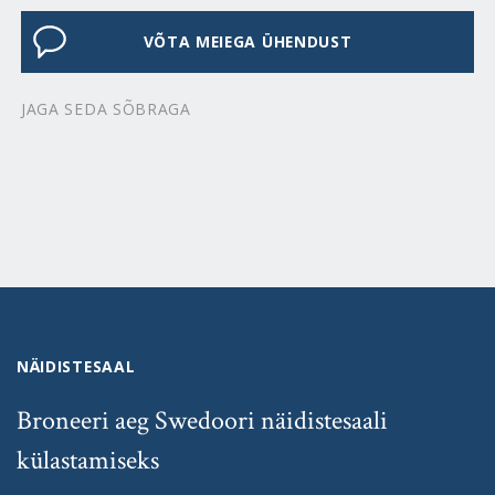
VÕTA MEIEGA ÜHENDUST
JAGA SEDA SÕBRAGA
NÄIDISTESAAL
Broneeri aeg Swedoori näidistesaali
külastamiseks