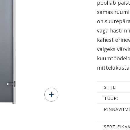
poolläbipais
samas ruumi 
on suurepära
väga hästi ni
kahest erinev
valgeks värv
kuumtöödeld
mittelukustat
STIIL:
TÜÜP:
PINNAVIIMI
SERTIFIKAA