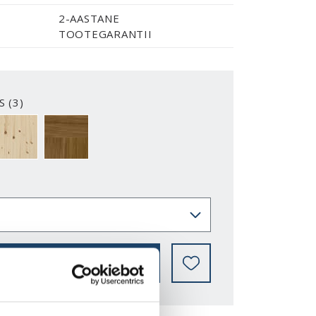
2-AASTANE
TOOTEGARANTII
S (3)
2-Y
VIIMISTLUSVALMIS
TERMOTÖÖDELDUD HAAB
LEIA EDASIMÜÜJA