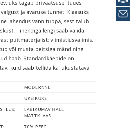
tev, uks tagab privaatsuse, tuues
valgust ja avaruse tunnet. Klaasuks
ne lahendus vannituppa, sest talub
iskust. Tihendiga lengi saab valida
ast puitmaterjalist: viimistlusvalimis,
itud või musta peitsiga mänd ning
ud haab. Standardkäepide on
av, kuid saab tellida ka lukustatava.
MODERNNE
ÜKSIKUKS
STLUS:
LÄBIKUMAV HALL
MATTKLAAS
T:
70% PEFC