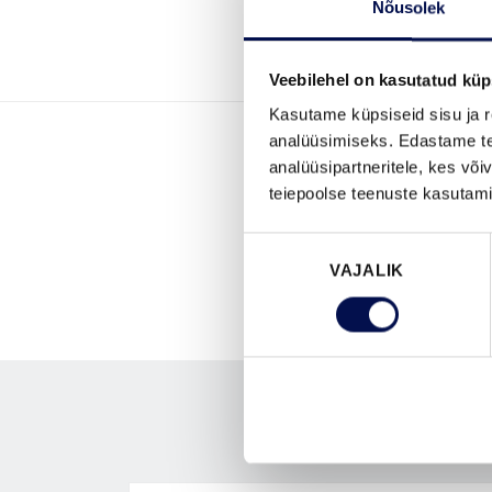
Nõusolek
Veebilehel on kasutatud küp
Kasutame küpsiseid sisu ja r
analüüsimiseks. Edastame tea
analüüsipartneritele, kes võ
teiepoolse teenuste kasutami
Nõusoleku
VAJALIK
valik