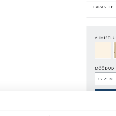
GARANTII:
VIIMISTLU
NCS S050
MÕÕDUD