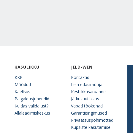
KASULIKKU
JELD-WEN
KKK
Kontaktid
Mõõdud
Leia edasimüüja
Käelisus
Kestlikkusaruanne
Paigaldusjuhendid
Jätkusuutlikkus
Kuidas valida ust?
Vabad töökohad
Allalaadimiskeskus
Garantiitingimused
Privaatsuspõhimõtted
Küpsiste kasutamise