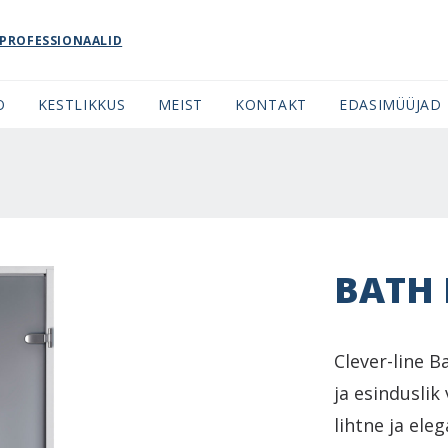
PROFESSIONAALID
O
KESTLIKKUS
MEIST
KONTAKT
EDASIMÜÜJAD
BATH
Clever-line B
ja esinduslik
lihtne ja ele