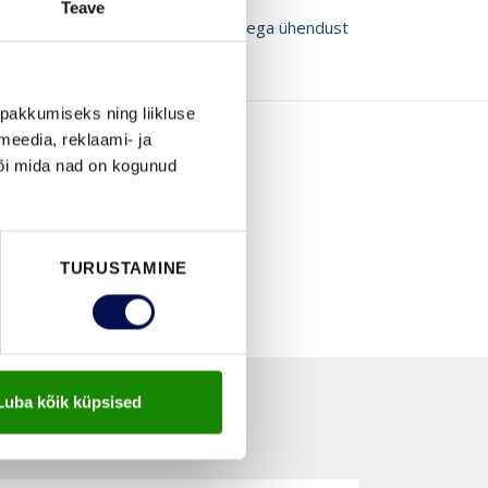
Teave
ROŠÜÜRE
Võta meiega ühendust
pakkumiseks ning liikluse
meedia, reklaami- ja
või mida nad on kogunud
TURUSTAMINE
Luba kõik küpsised