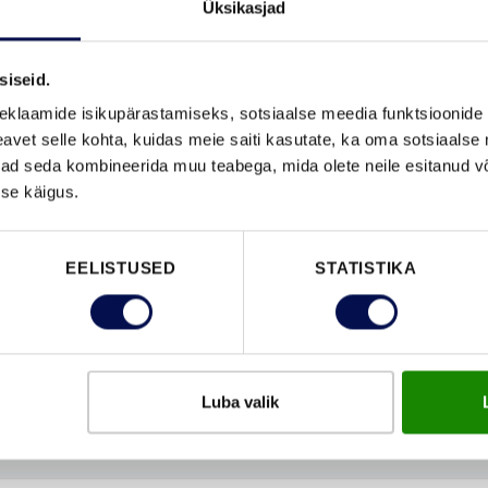
Üksikasjad
VAATA B
siseid.
eklaamide isikupärastamiseks, sotsiaalse meedia funktsioonide 
vet selle kohta, kuidas meie saiti kasutate, ka oma sotsiaalse 
FUNKTSIOONID
ivad seda kombineerida muu teabega, mida olete neile esitanud 
se käigus.
EELISTUSED
STATISTIKA
Luba valik