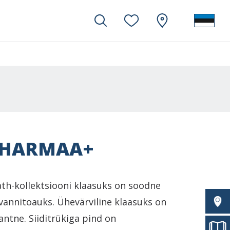
 HARMAA+
ath-kollektsiooni klaasuks on soodne
 vannitoauks. Ühevärviline klaasuks on
gantne. Siiditrükiga pind on