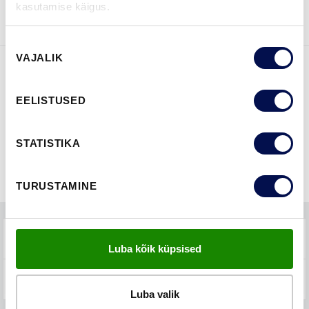
BROŠÜÜRE
ühendust
kasutamise käigus.
Nõusoleku
VAJALIK
valik
FUNKTSIOONID
EELISTUSED
STATISTIKA
TURUSTAMINE
TEHNILINE KIRJELDUS
Luba kõik küpsised
KKK-D
Luba valik