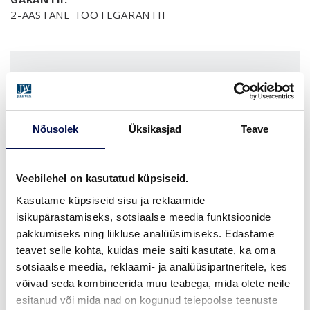
2-AASTANE TOOTEGARANTII
VIIMISTLUS (1)
NCS S0502-Y
Nõusolek
Üksikasjad
Teave
MÕÕDUD
Veebilehel on kasutatud küpsiseid.
Kasutame küpsiseid sisu ja reklaamide
isikupärastamiseks, sotsiaalse meedia funktsioonide
LEIA EDASIMÜÜJA
pakkumiseks ning liikluse analüüsimiseks. Edastame
teavet selle kohta, kuidas meie saiti kasutate, ka oma
sotsiaalse meedia, reklaami- ja analüüsipartneritele, kes
võivad seda kombineerida muu teabega, mida olete neile
VAATA
Võta meiega
esitanud või mida nad on kogunud teiepoolse teenuste