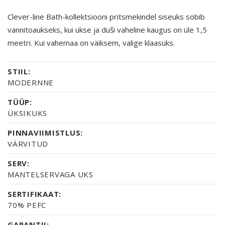
Clever-line Bath-kollektsiooni pritsmekindel siseuks sobib
vannitoaukseks, kui ukse ja duši vaheline kaugus on üle 1,5
meetri. Kui vahemaa on väiksem, valige klaasuks.
STIIL:
MODERNNE
TÜÜP:
ÜKSIKUKS
PINNAVIIMISTLUS:
VÄRVITUD
SERV:
MANTELSERVAGA UKS
SERTIFIKAAT:
70% PEFC
GARANTII: