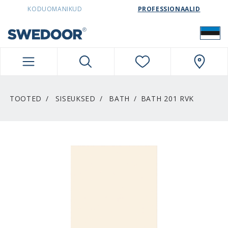
SWEDOORESTONIA NAVIGATION
KODUOMANIKUD
PROFESSIONAALID
TOOTED
SISEUKSED
BATH
BATH 201 RVK